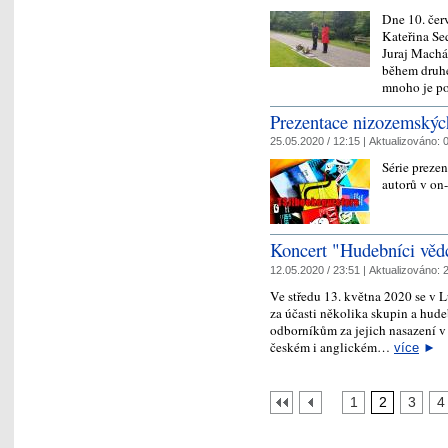
Dne 10. čer
Kateřina Se
Juraj Machá
během druhé
mnoho je p
Prezentace nizozemskýc
25.05.2020 / 12:15 |
Aktualizováno:
0
Série preze
autorů v on
Koncert "Hudebníci věd
12.05.2020 / 23:51 |
Aktualizováno:
2
Ve středu 13. května 2020 se v 
za účasti několika skupin a hud
odborníkům za jejich nasazení v
českém i anglickém…
více
►
1
2
3
4