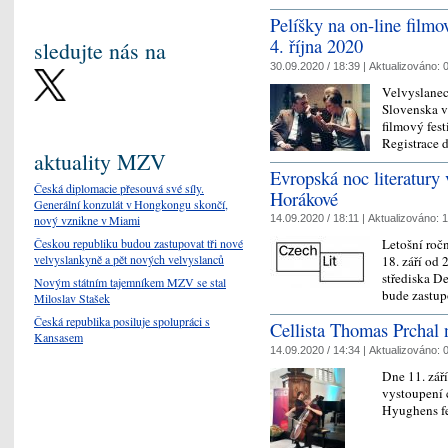
Pelíšky na on-line filmo
4. října 2020
sledujte nás na
30.09.2020 / 18:39 |
Aktualizováno:
0
Velvyslanec
Slovenska v
filmový fest
Registrace d
aktuality MZV
Evropská noc literatury
Česká diplomacie přesouvá své síly.
Horákové
Generální konzulát v Hongkongu skončí,
nový vznikne v Miami
14.09.2020 / 18:11 |
Aktualizováno:
1
Českou republiku budou zastupovat tři nové
Letošní ročn
velvyslankyně a pět nových velvyslanců
18. září od
střediska D
Novým státním tajemníkem MZV se stal
bude zastup
Miloslav Stašek
Česká republika posiluje spolupráci s
Cellista Thomas Prchal 
Kansasem
14.09.2020 / 14:34 |
Aktualizováno:
0
Dne 11. zář
vystoupení 
Hyughens fe