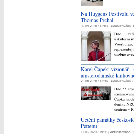
Na Huygens Festivalu ve
Thomas Prchal
02.09.2020 / 13:03 |
Aktualizováno:
1
Dne 11. zář
uskuteční ú
Voorburgu, 
reprezentuj
osobně uv
Karel Čapek: vizionář - o
amsterodamské knihovn
25.08.2020 / 17:36 |
Aktualizováno:
0
Dne 27. srp
streamována
Čapka moder
deníku NRC
centrem v 
Uctění památky českosl
Pettenu
11.06.2020 / 19:05 |
Aktualizováno:
1