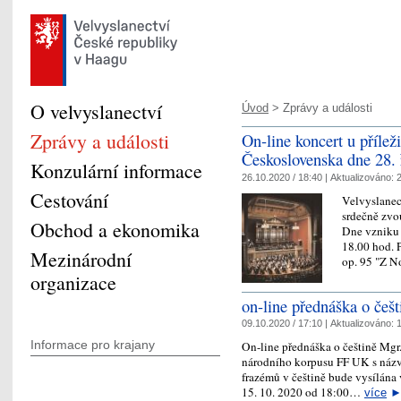
O velvyslanectví
Úvod
> Zprávy a události
Zprávy a události
On-line koncert u příle
Československa dne 28. 
Konzulární informace
26.10.2020 / 18:40 |
Aktualizováno:
2
Cestování
Velvyslanec
srdečně zvou
Obchod a ekonomika
Dne vzniku 
18.00 hod. 
Mezinárodní
op. 95 "Z
organizace
on-line přednáška o češt
09.10.2020 / 17:10 |
Aktualizováno:
1
Informace pro krajany
On-line přednáška o češtině Mgr
národního korpusu FF UK s náz
frazémů v češtině bude vysílána
15. 10. 2020 od 18:00…
více