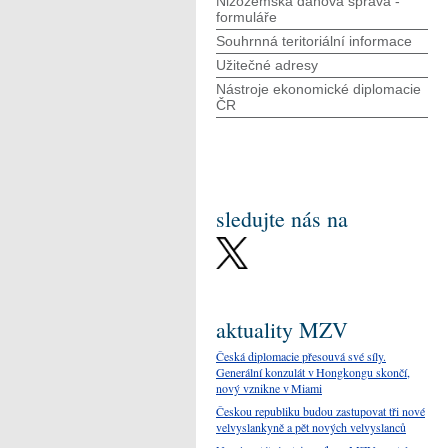
Nizozemská daňová správa -
formuláře
Souhrnná teritoriální informace
Užitečné adresy
Nástroje ekonomické diplomacie
ČR
sledujte nás na
aktuality MZV
Česká diplomacie přesouvá své síly.
Generální konzulát v Hongkongu skončí,
nový vznikne v Miami
Českou republiku budou zastupovat tři nové
velvyslankyně a pět nových velvyslanců