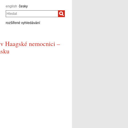
english
česky
Hledat
rozšířené vyhledávání
v Haagské nemocnici –
msku