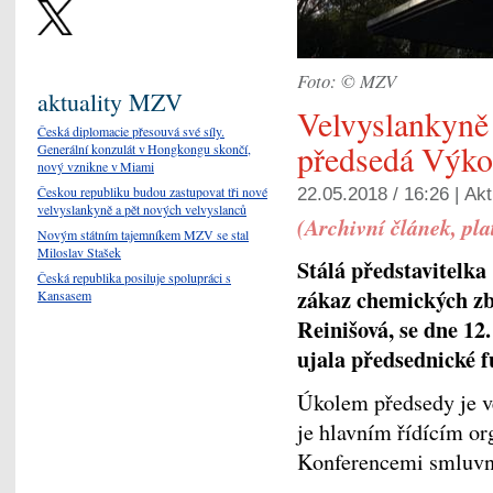
Foto: © MZV
aktuality MZV
Velvyslankyně
Česká diplomacie přesouvá své síly.
předsedá Výk
Generální konzulát v Hongkongu skončí,
nový vznikne v Miami
Českou republiku budou zastupovat tři nové
22.05.2018 / 16:26 |
Akt
velvyslankyně a pět nových velvyslanců
(Archivní článek, pla
Novým státním tajemníkem MZV se stal
Miloslav Stašek
Stálá představitelka
Česká republika posiluje spolupráci s
zákaz chemických z
Kansasem
Reinišová, se dne 12
ujala předsednické
Úkolem předsedy je v
je hlavním řídícím 
Konferencemi smluvní