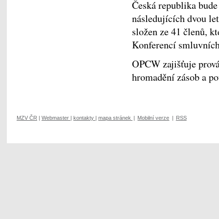
Česká republika bude
následujících dvou le
složen ze 41 členů, kt
Konferencí smluvních
OPCW zajišťuje prová
hromadění zásob a pou
MZV ČR
|
Webmaster
|
kontakty
|
mapa stránek
|
Mobilní verze
|
RSS