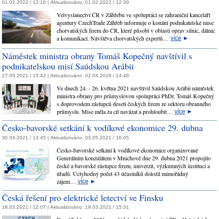
01.02.2022 / 12:10 |
Aktualizováno:
01.02.2022 / 12:39
Velvyslanectví ČR v Záhřebu ve spolupráci se zahraniční kanceláří
agentury CzechTrade Záhřeb informuje o konání podnikatelské mise
chorvatských firem do ČR, které působí v oblasti oprav silnic, dálnic
a komunikací. Návštěva chorvatských expertů…
více
►
Náměstek ministra obrany Tomáš Kopečný navštívil s
podnikatelskou misí Saúdskou Arábii
27.05.2021 / 15:42 |
Aktualizováno:
02.04.2026 / 14:49
Ve dnech 24. - 26. května 2021 navštívil Saúdskou Arábii náměstek
ministra obrany pro průmyslovou spolupráci PhDr. Tomáš Kopečný
s doprovodem zástupců deseti českých firem ze sektoru obranného
průmyslu. Mise měla za cíl navázat a prohloubit…
více
►
Česko-bavorské setkání k vodíkové ekonomice 29. dubna
30.04.2021 / 13:45 |
Aktualizováno:
03.05.2021 / 16:05
Česko-bavorské setkání k vodíkové ekonomice organizované
Generálním konzulátem v Mnichově dne 29. dubna 2021 propojilo
české a bavorské zástupce firem, univerzit, výzkumných institucí a
úřadů. Úctyhodný počet 43 účastníků doložil mimořádný
zájem…
více
►
​Česká řešení pro elektrické letectví ve Finsku
18.03.2021 / 12:07 |
Aktualizováno:
19.03.2021 / 15:31