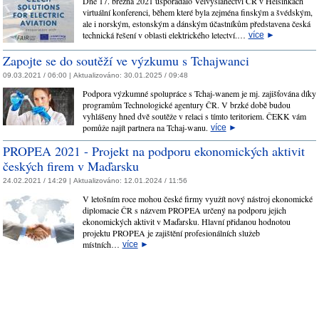
Dne 17. března 2021 uspořádalo Velvyslanectví ČR v Helsinkách
virtuální konferenci, během které byla zejména finským a švédským,
ale i norským, estonským a dánským účastníkům představena česká
technická řešení v oblasti elektrického letectví.…
více
►
Zapojte se do soutěží ve výzkumu s Tchajwanci
09.03.2021 / 06:00 |
Aktualizováno:
30.01.2025 / 09:48
Podpora výzkumné spolupráce s Tchaj-wanem je mj. zajišťována díky
programům Technologické agentury ČR. V brzké době budou
vyhlášeny hned dvě soutěže v relaci s tímto teritoriem. ČEKK vám
pomůže najít partnera na Tchaj-wanu.
více
►
PROPEA 2021 - Projekt na podporu ekonomických aktivit
českých firem v Maďarsku
24.02.2021 / 14:29 |
Aktualizováno:
12.01.2024 / 11:56
V letošním roce mohou české firmy využít nový nástroj ekonomické
diplomacie ČR s názvem PROPEA určený na podporu jejich
ekonomických aktivit v Maďarsku. Hlavní přidanou hodnotou
projektu PROPEA je zajištění profesionálních služeb
místních…
více
►