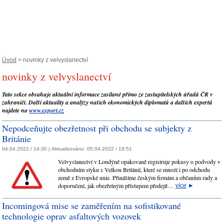
Úvod
> novinky z velvyslanectví
novinky z velvyslanectví
Tato sekce obsahuje aktuální informace zasílané přímo ze zastupitelských úřadů ČR v
zahraničí. Další aktuality a analýzy našich ekonomických diplomatů a dalších expertů
najdete na
www.export.cz
Nepodceňujte obezřetnost při obchodu se subjekty z
Británie
04.04.2022 / 14:30 |
Aktualizováno:
05.04.2022 / 19:51
Velvyslanectví v Londýně opakovaně registruje pokusy o podvody v
obchodním styku s Velkou Británií, které se množí i po odchodu
země z Evropské unie. Přinášíme českým firmám a občanům rady a
doporučení, jak obezřetným přístupem předejít…
více
►
Incomingová mise se zaměřením na sofistikované
technologie oprav asfaltových vozovek