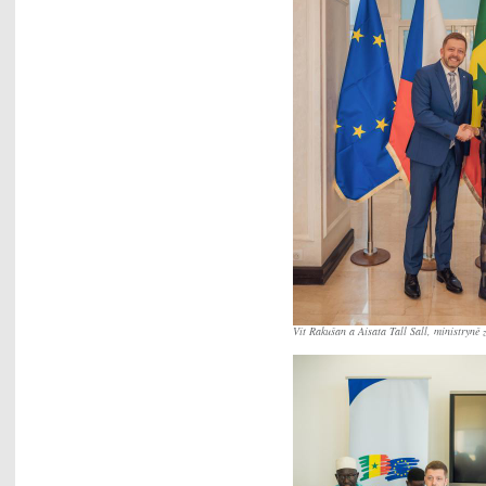
Vít Rakušan a Aisata Tall Sall, ministryně 