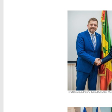
Vít Rakušan a Antoine Félix Abdoulaye Diom