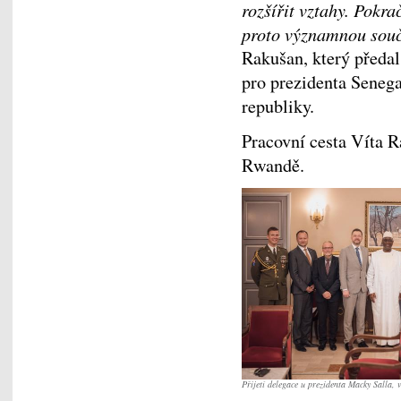
rozšířit vztahy. Pokr
proto významnou souč
Rakušan, který předal 
pro prezidenta Seneg
republiky.
Pracovní cesta Víta 
Rwandě.
Přijetí delegace u prezidenta Macky Salla,