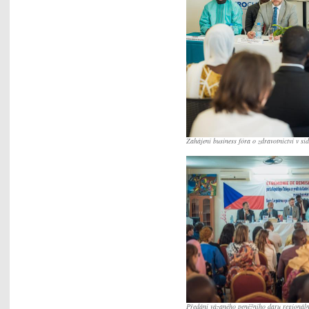
Zahájení business fóra o zdravotnictví v
Předání vázaného peněžního daru regionáln