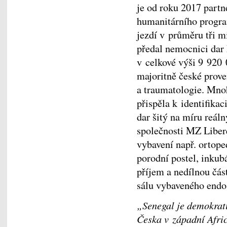
je od roku 2017 partn
humanitárního progr
jezdí v průměru tři m
předal nemocnici da
v celkové výši 9 920
majoritně české prov
a traumatologie. Mn
přispěla k identifikac
dar šitý na míru reá
společnosti MZ Liber
vybavení např. ortope
porodní postel, inkub
příjem a nedílnou čás
sálu vybaveného endos
„Senegal je demokrati
Česka v západní Afric