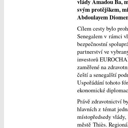
vlády Amadou Ba, min
svým protějškem, mi
Abdoulayem Diome
Cílem cesty bylo proh
Senegalem v rámci vl
bezpečnostní spolupr
partnerství ve vybran
investorů EUROCHAM 
zaměřené na zdravotni
čeští a senegalští pod
Uspořádání tohoto fó
ekonomické diplom
Právě zdravotnictví b
hlavních z témat jedn
místopředsedy vlády, 
městě Thiès. Region