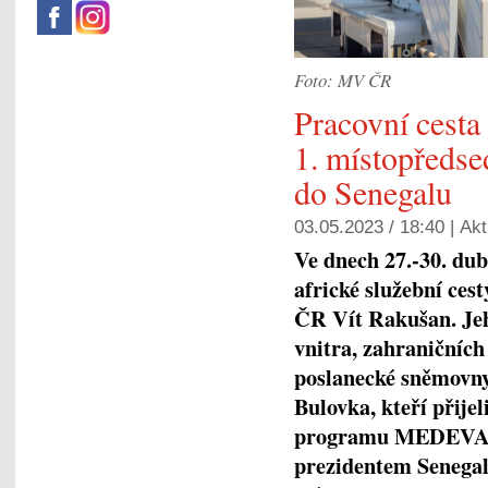
Foto: MV ČR
Pracovní cesta
1. místopředse
do Senegalu
03.05.2023 / 18:40 |
Akt
Ve dnech 27.-30. dub
africké služební ces
ČR Vít Rakušan. Jeho
vnitra, zahraničních
poslanecké sněmovny 
Bulovka, kteří přije
programu MEDEVAC.
prezidentem Senegal