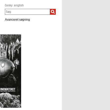
česky
english
Søg
Avanceret søgning