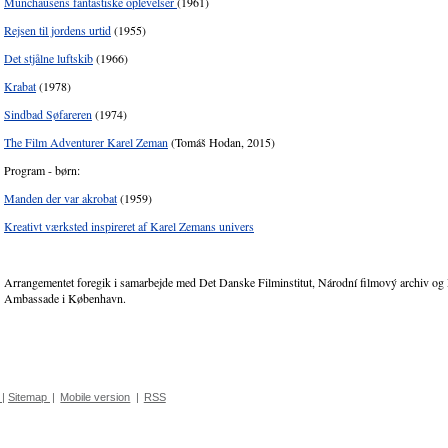
Münchausens fantastiske oplevelser
(1961)
Rejsen til jordens urtid
(1955)
Det stjålne luftskib
(1966)
Krabat
(1978)
Sindbad Søfareren
(1974)
The Film Adventurer Karel Zeman
(Tomáš Hodan, 2015)
Program - børn:
Manden der var akrobat
(1959)
Kreativt værksted inspireret af Karel Zemans univers
Arrangementet foregik i samarbejde med Det Danske Filminstitut, Národní filmový archiv og
Ambassade i København.
|
Sitemap
|
Mobile version
|
RSS