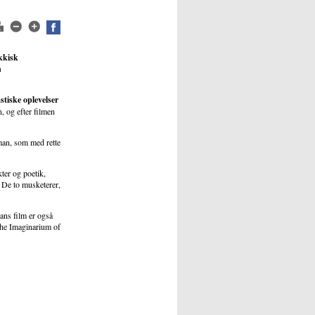
ekkisk
n
tiske oplevelser
 og efter filmen
eman, som med rette
ter og poetik,
 De to musketerer,
ans film er også
 The Imaginarium of