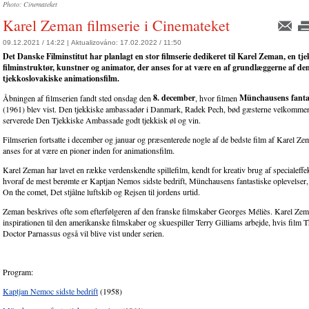
Photo: Cinemateket
Karel Zeman filmserie i Cinemateket
09.12.2021 / 14:22 |
Aktualizováno:
17.02.2022 / 11:50
Det Danske Filminstitut har planlagt en stor filmserie dedikeret til Karel Zeman, en tj
filminstruktør, kunstner og animator, der anses for at være en af ​​grundlæggerne af de
tjekkoslovakiske animationsfilm.
8. december
M
ü
nchausens fantas
Åbningen af filmserien fandt sted onsdag den
, hvor filmen
(1961) blev vist. Den tjekkiske ambassadør i Danmark, Radek Pech, bød gæsterne velkommen,
serverede Den Tjekkiske Ambassade godt tjekkisk øl og vin.
Filmserien fortsatte i december og januar og præsenterede nogle af de bedste film af Karel Z
anses for at være en pioner inden for animationsfilm.
Karel Zeman har lavet en række verdenskendte spillefilm, kendt for kreativ brug af specialeffek
hvoraf de mest berømte er Kaptjan Nemos sidste bedrift, Münchausens fantastiske oplevelser,
On the comet, Det stjålne luftskib og Rejsen til jordens urtid.
Zeman beskrives ofte som efterfølgeren af den franske filmskaber Georges Méliès. Karel Zem
inspirationen til den amerikanske filmskaber og skuespiller Terry Gilliams arbejde, hvis film
Doctor Parnassus også vil blive vist under serien.
Program:
Kaptjan Nemoc sidste bedrift
(1958)