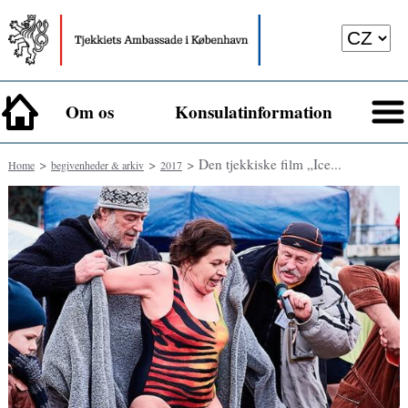
Om os
Konsulatinformation
>
>
> Den tjekkiske film „Ice...
Home
begivenheder & arkiv
2017