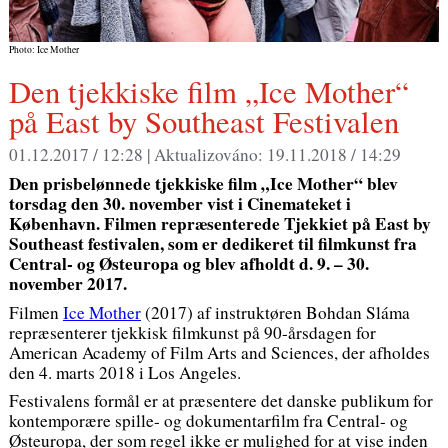
Photo: Ice Mother
Den tjekkiske film „Ice Mother“
på East by Southeast Festivalen
01.12.2017 / 12:28 |
Aktualizováno:
19.11.2018 / 14:29
Den prisbelønnede tjekkiske film „Ice Mother“ blev
torsdag den 30. november vist i Cinemateket i
København. Filmen repræsenterede Tjekkiet på
East by
Southeast
festivalen, som er dedikeret til filmkunst fra
Central- og Østeuropa og blev afholdt d. 9. – 30.
november 2017.
Filmen
Ice Mother
(2017) af instruktøren Bohdan Sláma
repræsenterer tjekkisk filmkunst på 90-årsdagen for
American Academy of Film Arts and Sciences, der afholdes
den 4. marts 2018 i Los Angeles.
Festivalens formål er at præsentere det danske publikum for
kontemporære spille- og dokumentarfilm fra Central- og
Østeuropa, der som regel ikke er mulighed for at vise inden