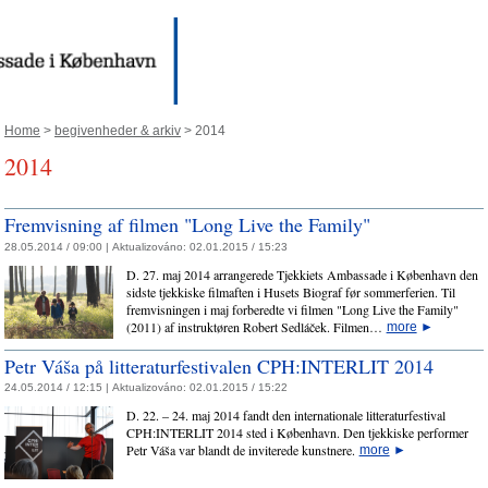
Home
>
begivenheder & arkiv
> 2014
2014
Fremvisning af filmen "Long Live the Family"
28.05.2014 / 09:00 |
Aktualizováno:
02.01.2015 / 15:23
D. 27. maj 2014 arrangerede Tjekkiets Ambassade i København den
sidste tjekkiske filmaften i Husets Biograf før sommerferien. Til
fremvisningen i maj forberedte vi filmen "Long Live the Family"
(2011) af instruktøren Robert Sedláček. Filmen…
more
►
Petr Váša på litteraturfestivalen CPH:INTERLIT 2014
24.05.2014 / 12:15 |
Aktualizováno:
02.01.2015 / 15:22
D. 22. – 24. maj 2014 fandt den internationale litteraturfestival
CPH:INTERLIT 2014 sted i København. Den tjekkiske performer
Petr Váša var blandt de inviterede kunstnere.
more
►