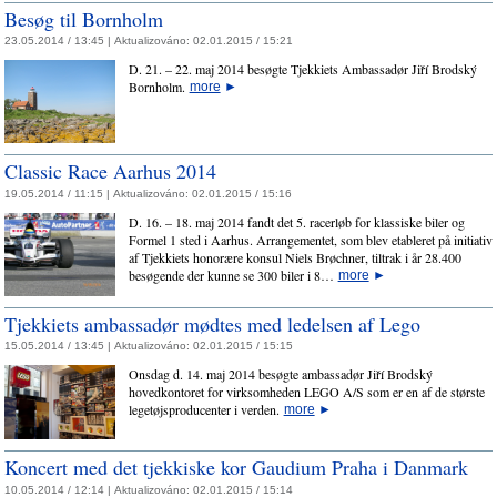
Besøg til Bornholm
23.05.2014 / 13:45 |
Aktualizováno:
02.01.2015 / 15:21
D. 21. – 22. maj 2014 besøgte Tjekkiets Ambassadør Jiří Brodský
Bornholm.
more
►
Classic Race Aarhus 2014
19.05.2014 / 11:15 |
Aktualizováno:
02.01.2015 / 15:16
D. 16. – 18. maj 2014 fandt det 5. racerløb for klassiske biler og
Formel 1 sted i Aarhus. Arrangementet, som blev etableret på initiativ
af Tjekkiets honorære konsul Niels Brøchner, tiltrak i år 28.400
besøgende der kunne se 300 biler i 8…
more
►
Tjekkiets ambassadør mødtes med ledelsen af Lego
15.05.2014 / 13:45 |
Aktualizováno:
02.01.2015 / 15:15
Onsdag d. 14. maj 2014 besøgte ambassadør Jiří Brodský
hovedkontoret for virksomheden LEGO A/S som er en af de største
legetøjsproducenter i verden.
more
►
Koncert med det tjekkiske kor Gaudium Praha i Danmark
10.05.2014 / 12:14 |
Aktualizováno:
02.01.2015 / 15:14