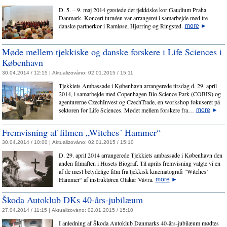
D. 5. – 9. maj 2014 gæstede det tjekkiske kor Gaudium Praha
Danmark. Koncert turnéen var arrangeret i samarbejde med tre
danske partnerkor i Ramløse, Hjørring og Ringsted.
more
►
Møde mellem tjekkiske og danske forskere i Life Sciences i
København
30.04.2014 / 12:15 |
Aktualizováno:
02.01.2015 / 15:11
Tjekkiets Ambassade i København arrangerede tirsdag d. 29. april
2014, i samarbejde med Copenhagen Bio Science Park (COBIS) og
agenturerne CzechInvest og CzechTrade, en workshop fokuseret på
sektoren for Life Sciences. Mødet mellem forskere fra…
more
►
Fremvisning af filmen „Witches´ Hammer“
30.04.2014 / 10:00 |
Aktualizováno:
02.01.2015 / 15:10
D. 29. april 2014 arrangerede Tjekkiets ambassade i København den
anden filmaften i Husets Biograf. Til aprils fremvisning valgte vi en
af de mest betydelige film fra tjekkisk kinematografi ”Witches´
Hammer“ af instruktøren Otakar Vávra.
more
►
Škoda Autoklub DKs 40-års-jubilæum
27.04.2014 / 11:15 |
Aktualizováno:
02.01.2015 / 15:10
I anledning af Škoda Autoklub Danmarks 40-års-jubilæum mødtes