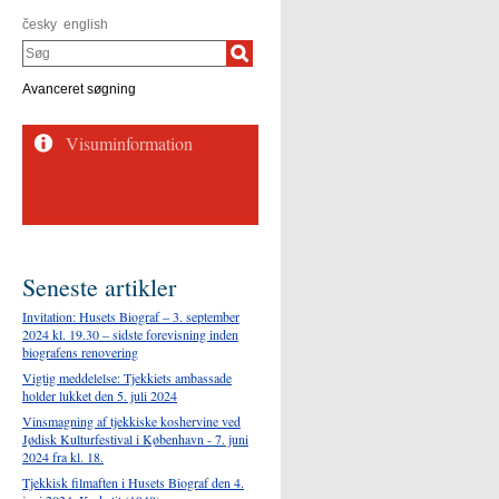
česky
english
Søg
Avanceret søgning
Seneste artikler
Invitation: Husets Biograf – 3. september
2024 kl. 19.30 – sidste forevisning inden
biografens renovering
Vigtig meddelelse: Tjekkiets ambassade
holder lukket den 5. juli 2024
Vinsmagning af tjekkiske koshervine ved
Jødisk Kulturfestival i København - 7. juni
2024 fra kl. 18.
Tjekkisk filmaften i Husets Biograf den 4.