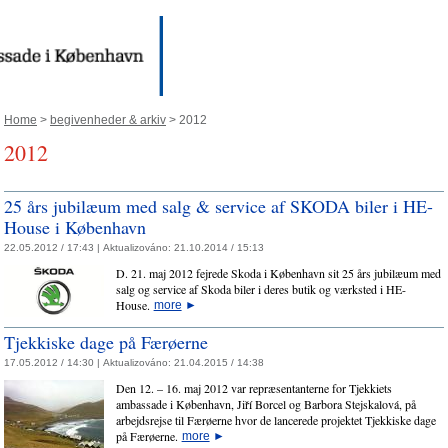
Home
>
begivenheder & arkiv
> 2012
2012
25 års jubilæum med salg & service af SKODA biler i HE-
House i København
22.05.2012 / 17:43 |
Aktualizováno:
21.10.2014 / 15:13
D. 21. maj 2012 fejrede Skoda i København sit 25 års jubilæum med
salg og service af Skoda biler i deres butik og værksted i HE-
House.
more
►
Tjekkiske dage på Færøerne
17.05.2012 / 14:30 |
Aktualizováno:
21.04.2015 / 14:38
Den 12. – 16. maj 2012 var repræsentanterne for Tjekkiets
ambassade i København, Jiří Borcel og Barbora Stejskalová, på
arbejdsrejse til Færøerne hvor de lancerede projektet Tjekkiske dage
på Færøerne.
more
►