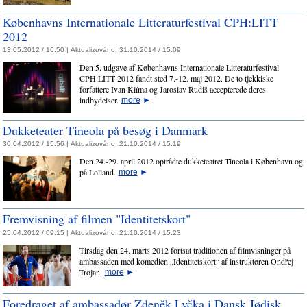
Københavns Internationale Litteraturfestival CPH:LITT
2012
13.05.2012 / 16:50 |
Aktualizováno:
31.10.2014 / 15:09
Den 5. udgave af Københavns Internationale Litteraturfestival
CPH:LITT 2012 fandt sted 7.-12. maj 2012. De to tjekkiske
forfattere Ivan Klíma og Jaroslav Rudiš accepterede deres
indbydelser.
more
►
Dukketeater Tineola på besøg i Danmark
30.04.2012 / 15:56 |
Aktualizováno:
21.10.2014 / 15:19
Den 24.-29. april 2012 optrådte dukketeatret Tineola i København og
på Lolland.
more
►
Fremvisning af filmen "Identitetskort"
25.04.2012 / 09:15 |
Aktualizováno:
21.10.2014 / 15:23
Tirsdag den 24. marts 2012 fortsat traditionen af filmvisninger på
ambassaden med komedien „Identitetskort“ af instruktøren Ondřej
Trojan.
more
►
Foredraget af ambassadør Zdeněk Lyčka i Dansk Jødisk