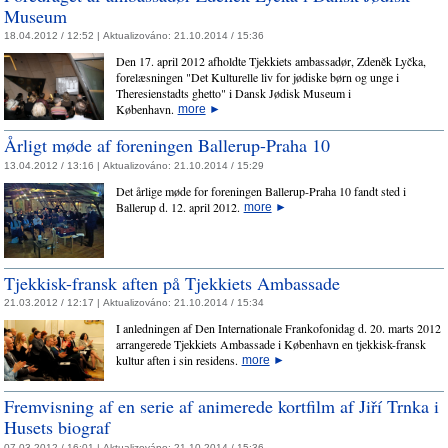
Museum
18.04.2012 / 12:52 |
Aktualizováno:
21.10.2014 / 15:36
Den 17. april 2012 afholdte Tjekkiets ambassadør, Zdeněk Lyčka,
forelæsningen "Det Kulturelle liv for jødiske børn og unge i
Theresienstadts ghetto" i Dansk Jødisk Museum i
København.
more
►
Årligt møde af foreningen Ballerup-Praha 10
13.04.2012 / 13:16 |
Aktualizováno:
21.10.2014 / 15:29
Det årlige møde for foreningen Ballerup-Praha 10 fandt sted i
Ballerup d. 12. april 2012.
more
►
Tjekkisk-fransk aften på Tjekkiets Ambassade
21.03.2012 / 12:17 |
Aktualizováno:
21.10.2014 / 15:34
I anledningen af Den Internationale Frankofonidag d. 20. marts 2012
arrangerede Tjekkiets Ambassade i København en tjekkisk-fransk
kultur aften i sin residens.
more
►
Fremvisning af en serie af animerede kortfilm af Jiří Trnka i
Husets biograf
07.03.2012 / 16:01 |
Aktualizováno:
21.10.2014 / 15:36