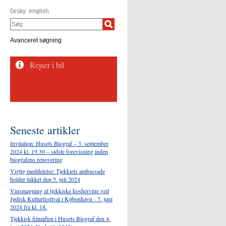
česky
english
Søg
Avanceret søgning
Seneste artikler
Invitation: Husets Biograf – 3. september
2024 kl. 19.30 – sidste forevisning inden
biografens renovering
Vigtig meddelelse: Tjekkiets ambassade
holder lukket den 5. juli 2024
Vinsmagning af tjekkiske koshervine ved
Jødisk Kulturfestival i København - 7. juni
2024 fra kl. 18.
Tjekkisk filmaften i Husets Biograf den 4.