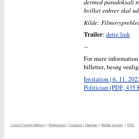
dermed paradoksalt no
hvilket enhver skal u
Kilde: Filmovyprehle
Trailer
:
dette link
--
For mere information
billetter, besøg venli
Invitation | 6. 11. 2
Politician
(PDF, 435 
Czech Foreign Ministry
|
Webmaster
|
Contacts
|
Sitemap
|
Mobile version
|
RSS