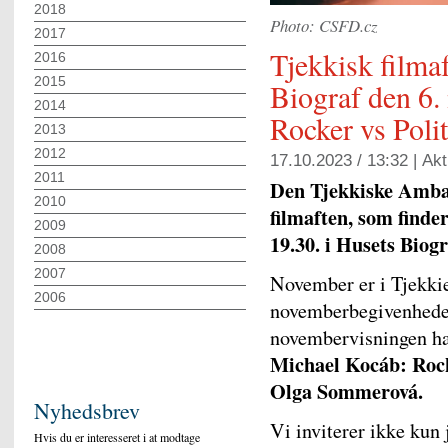
2018
Photo: CSFD.cz
2017
Tjekkisk filma
2016
2015
Biograf den 6
2014
Rocker vs Polit
2013
2012
17.10.2023 / 13:32 |
Akt
2011
Den Tjekkiske Ambas
2010
filmaften, som finde
2009
19.30. i Husets Bio
2008
2007
November er i Tjekki
2006
novemberbegivenhedern
novembervisningen ha
Michael Kocáb: Rocke
Olga Sommerová.
Nyhedsbrev
Vi inviterer ikke kun 
Hvis du er interesseret i at modtage