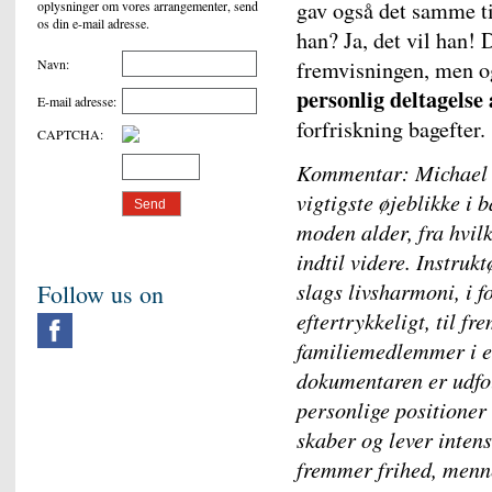
gav også det samme t
oplysninger om vores arrangementer, send
os din e-mail adresse.
han? Ja, det vil han!
Navn
:
fremvisningen, men og
personlig deltagelse
E-mail adresse
:
forfriskning bagefter.
CAPTCHA
:
Kommentar
: Michael 
vigtigste øjeblikke i
moden alder, fra hvilk
indtil videre. Instru
slags livsharmoni, i fo
Follow us on
eftertrykkeligt, til fr
familiemedlemmer i et
dokumentaren er udfol
personlige positioner
skaber og lever intens
fremmer frihed, menn