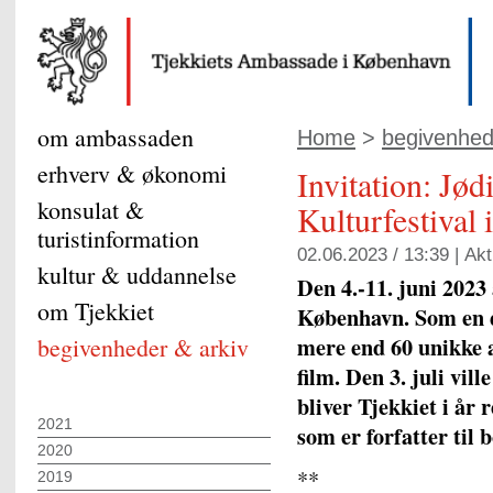
om ambassaden
Home
>
begivenhed
erhverv & økonomi
Invitation: Jød
konsulat &
Kulturfestival
turistinformation
02.06.2023 / 13:39 |
Akt
kultur & uddannelse
Den 4.-11. juni 2023 
om Tjekkiet
København. Som en d
mere end 60 unikke 
begivenheder & arkiv
film. Den 3. juli vil
bliver Tjekkiet i år
2021
som er forfatter til 
2020
**
2019