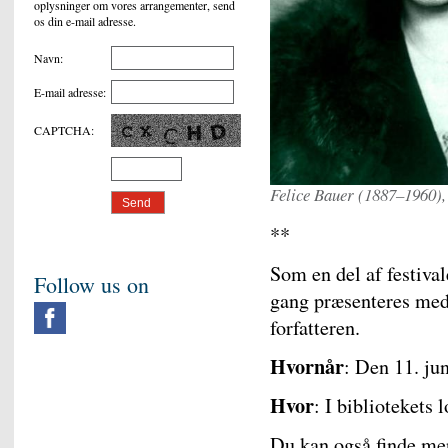
oplysninger om vores arrangementer, send
os din e-mail adresse.
Navn
:
E-mail adresse
:
CAPTCHA
:
Felice Bauer (1887–1960), 
**
Som en del af festival
Follow us on
gang præsenteres med
forfatteren.
Hvornår
: Den 11. jun
Hvor
: I bibliotekets 
Du kan også finde me