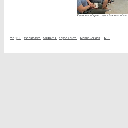
Проект поддержки гражданского общес
МИД ЧР
|
Webmaster
|
Контакты
|
Kарта сайта
|
Mobile version
|
RSS