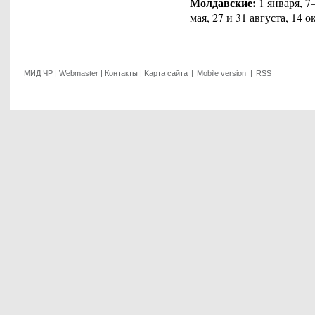
Молдавские:
1 января, 7–
мая, 27 и 31 августа, 14 о
МИД ЧР
|
Webmaster
|
Контакты
|
Kарта сайта
|
Mobile version
|
RSS