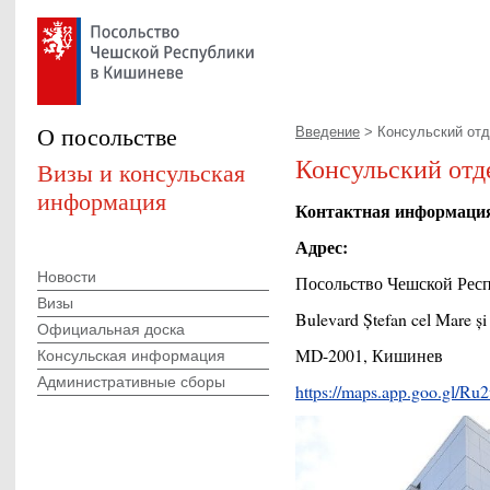
О посольстве
Введение
> Консульский от
Консульский отд
Визы и консульская
информация
Контактная информаци
Адрес:
Новости
Посольство Чешской Рес
Визы
Bulevard Ștefan cel Mare ș
Официальная доска
MD-2001, Кишинев
Консульская информация
Административные сборы
https://maps.app.goo.gl