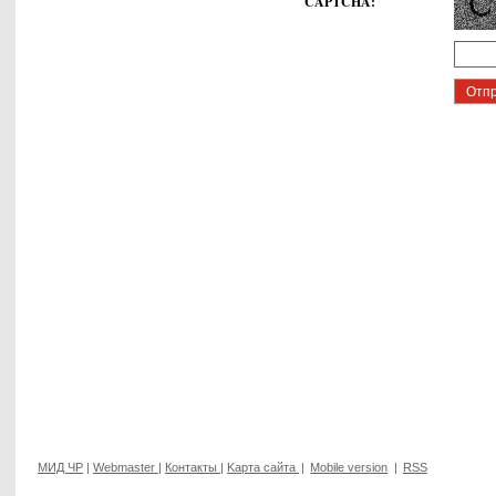
CAPTCHA
:
МИД ЧР
|
Webmaster
|
Контакты
|
Kарта сайта
|
Mobile version
|
RSS