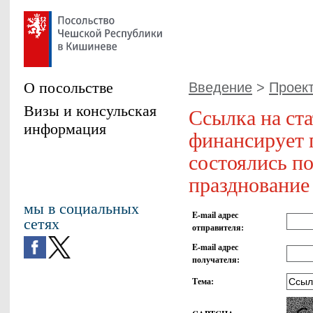
О посольстве
Введение
>
Проект
Визы и консульская
Ссылка на ст
информация
финансирует 
состоялись п
празднование
мы в социальных
E-mail адрес
сетях
отправителя
:
E-mail адрес
получателя
:
Тема
: