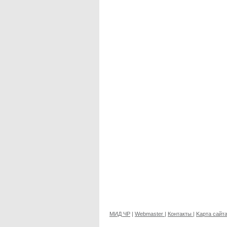
МИД ЧР
|
Webmaster
|
Контакты
|
Kарта сайт