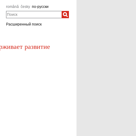
română
česky
по-русски
Поиск
Расширенный поиск
рживает развитие