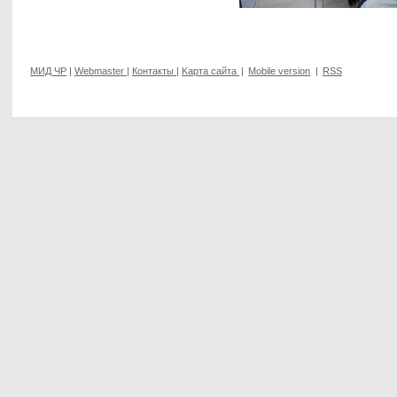
МИД ЧР
|
Webmaster
|
Контакты
|
Kарта сайта
|
Mobile version
|
RSS