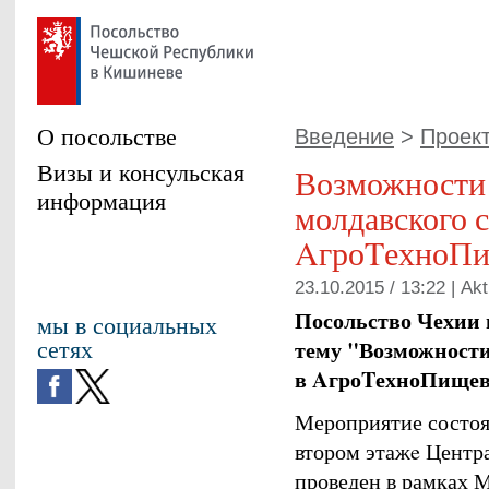
О посольстве
Введение
>
Проект
Визы и консульская
Возможности
информация
молдавского 
AгроTехноПи
23.10.2015 / 13:22 |
Akt
Посольство Чехии 
мы в социальных
сетях
тему "Возможности
в AгроTехноПищев
Мероприятие состоял
втором этажe Цент
проведен в рамках 