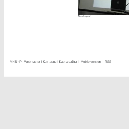
Moldexpo4
МИД ЧР
|
Webmaster
|
Контакты
|
Kарта сайта
|
Mobile version
|
RSS