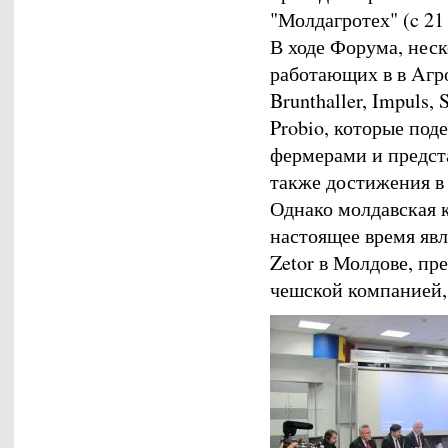
"Молдагротех" (c 21 
В ходе Форума, нес
работающих в в Aгр
Brunthaller, Impuls,
Probio, которые по
фермерами и предст
также достижения в 
Однако молдавская к
настоящее время яв
Zetor в Молдове, пр
чешской компанией,