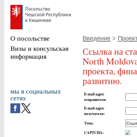
О посольстве
Введение
>
Проект
Визы и консульская
Ссылка на ста
информация
North Moldov
проекта, фин
развитию.
мы в социальных
E-mail адрес
сетях
отправителя
:
E-mail адрес
получателя
:
Тема
:
CAPTCHA
: