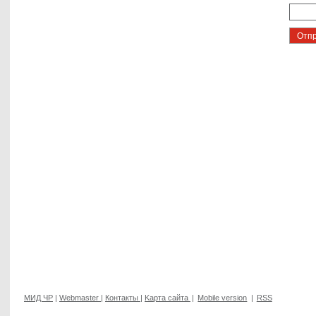
МИД ЧР
|
Webmaster
|
Контакты
|
Kарта сайта
|
Mobile version
|
RSS