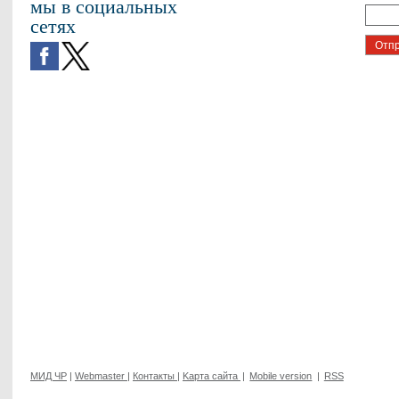
мы в социальных
сетях
МИД ЧР
|
Webmaster
|
Контакты
|
Kарта сайта
|
Mobile version
|
RSS