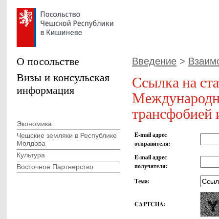
О посольстве
Введение
>
Взаим
Визы и консульская
Ссылка на ст
информация
Международно
трансфобией 
Экономика
E-mail адрес
Чешские земляки в Республике
Молдова
отправителя
:
Культура
E-mail адрес
получателя
:
Восточное Партнерство
Тема
:
CAPTCHA
: