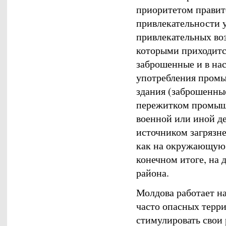
приоритетом правит
привлекательности у
привлекательных воз
которыми приходится
заброшенные и в на
употребления промы
здания (заброшенные
пережитком промышл
военной или иной д
источником загрязн
как на окружающую с
конечном итоге, на 
района.
Молдова работает н
часто опасных терр
стимулировать свои 