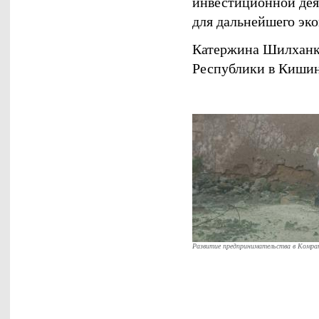
инвестиционной дея
для дальнейшего эко
Катержина Шилханко
Республики в Киши
Развитие предпринимательства в Комра