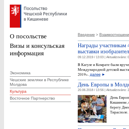
О посольстве
Введение
>
Взаимоотношени
Визы и консульская
Hаграды участникам 
выставки изобразите
информация
09.12.2019 / 13:03 |
Aktualizováno:
0
B Кагуле и Комрате были вруч
Международной детской выста
Экономика
2019».
далее
►
Чешские земляки в Республике
День Европы в Молд
Молдова
20.06.2018 / 13:56 |
Aktualizováno:
2
Культура
День Европы
Восточное Партнерство
Кишиневе, 
берегу Днес
Тирасполе