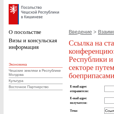
О посольстве
Введение
>
Взаим
Визы и консульская
Ссылка на с
информация
конференцию:
Республики и
секторе путем
Экономика
Чешские земляки в Республике
боеприпасами
Молдова
Культура
E-mail адрес
Восточное Партнерство
отправителя
:
E-mail адрес
получателя
:
Тема
: