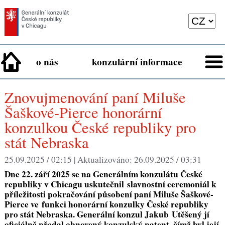
o nás
konzulární informace
Znovujmenování paní Miluše
Šaškové-Pierce honorární
konzulkou České republiky pro
stát Nebraska
25.09.2025 / 02:15 |
Aktualizováno:
26.09.2025 / 03:31
Dne 22. září 2025 se na Generálním konzulátu České
republiky v Chicagu uskutečnil slavnostní ceremoniál k
příležitosti pokračování působení paní Miluše Šaškové-
Pierce ve funkci honorární konzulky České republiky
pro stát Nebraska. Generální konzul Jakub Utěšený jí
oficiálně předal obnovený konzulský patent, čímž byl její