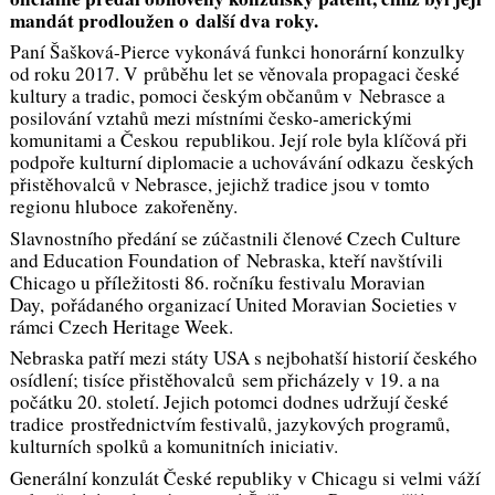
mandát prodloužen o další dva roky.
Paní Šašková-Pierce vykonává funkci honorární konzulky
od roku 2017. V průběhu let se věnovala propagaci české
kultury a tradic, pomoci českým občanům v Nebrasce a
posilování vztahů mezi místními česko-americkými
komunitami a Českou republikou. Její role byla klíčová při
podpoře kulturní diplomacie a uchovávání odkazu českých
přistěhovalců v Nebrasce, jejichž tradice jsou v tomto
regionu hluboce zakořeněny.
Slavnostního předání se zúčastnili členové Czech Culture
and Education Foundation of Nebraska, kteří navštívili
Chicago u příležitosti 86. ročníku festivalu Moravian
Day, pořádaného organizací United Moravian Societies v
rámci Czech Heritage Week.
Nebraska patří mezi státy USA s nejbohatší historií českého
osídlení; tisíce přistěhovalců sem přicházely v 19. a na
počátku 20. století. Jejich potomci dodnes udržují české
tradice prostřednictvím festivalů, jazykových programů,
kulturních spolků a komunitních iniciativ.
Generální konzulát České republiky v Chicagu si velmi váží