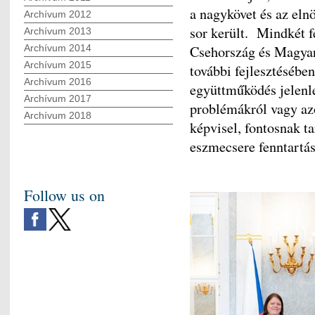
a nagykövet és az elnö
Archívum 2012
sor került. Mindkét f
Archívum 2013
Archívum 2014
Csehország és Magyar
Archívum 2015
további fejlesztésébe
Archívum 2016
együttműködés jelenle
Archívum 2017
problémákról vagy az
Archívum 2018
képvisel, fontosnak t
eszmecsere fenntartás
Follow us on