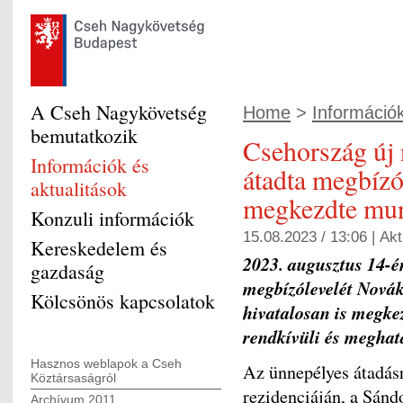
A Cseh Nagykövetség
Home
>
Információk
bemutatkozik
Csehország új
Információk és
átadta megbízól
aktualitások
megkezdte mun
Konzuli információk
15.08.2023 / 13:06 |
Akt
Kereskedelem és
2023. augusztus 14-é
gazdaság
megbízólevelét Novák
Kölcsönös kapcsolatok
hivatalosan is megk
rendkívüli és meghat
Hasznos weblapok a Cseh
Az ünnepélyes átadásr
Köztársaságról
rezidenciáján, a Sánd
Archívum 2011