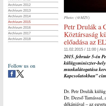
Archívum 2012
Archívum 2013
Archívum 2014
Photo: (@MZV)
Archívum 2015
Petr Drulák a 
Archívum 2016
Köztársaság kü
Archívum 2017
Archívum 2018
előadása az E
11.02.2015 / 11:00 |
Akt
2015. február 5-én P
külügyminiszter-hely
Follow us on
munkalátogatása ker
Kapcsolatokban” címm
Dr. Petr Drulák külüg
Dr. Dezső Tamással,
dékánjával – az egye