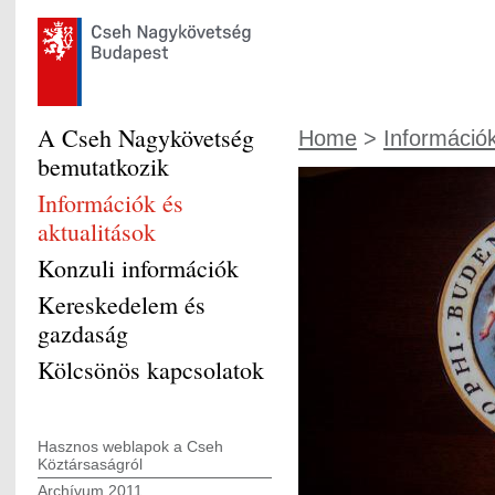
A Cseh Nagykövetség
Home
>
Információk
bemutatkozik
Információk és
aktualitások
Konzuli információk
Kereskedelem és
gazdaság
Kölcsönös kapcsolatok
Hasznos weblapok a Cseh
Köztársaságról
Archívum 2011