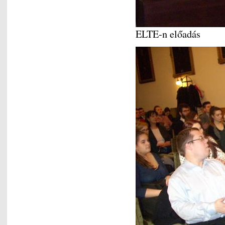
ELTE-n előadás