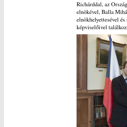
Richárddal, az Orszá
elnökével, Balla Mihál
elnökhelyettesével és
képviselőivel találkoz