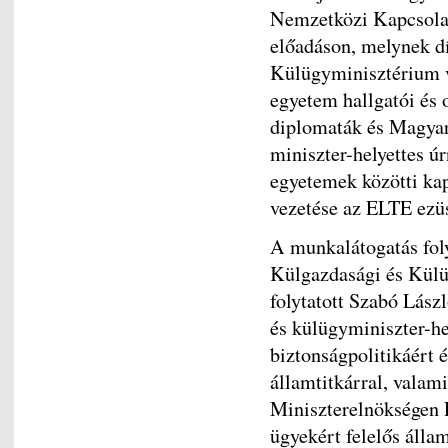
Nemzetközi Kapcsolat
előadáson, melynek d
Külügyminisztérium vo
egyetem hallgatói és 
diplomaták és Magyaro
miniszter-helyettes ú
egyetemek közötti kap
vezetése az ELTE ezü
A munkalátogatás foly
Külgazdasági és Külü
folytatott Szabó Lász
és külügyminiszter-he
biztonságpolitikáért 
államtitkárral, valam
Miniszterelnökségen P
ügyekért felelős álla