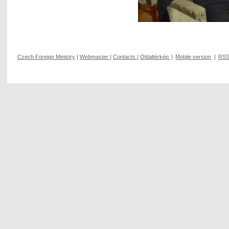
Czech Foreign Ministry
|
Webmaster
|
Contacts
|
Oldaltérkép
|
Mobile version
|
RS