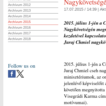
Nagykövetség
Archívum 2012
17.07.2015 / 14:39 |
Akt
Archívum 2013
Archívum 2014
2015. július 1-jén a
Archívum 2015
Archívum 2016
Nagykövetségén megr
Archívum 2017
kezdetével kapcsolato
Archívum 2018
Juraj Chmiel nagyköv
2015. július 1-jén a 
Follow us on
Juraj Chmiel cseh nag
minisztériumok, az or
jelenlévő képviselőit 
követően megnyitotta
Visegrádi Karma című
motívumai).