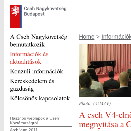
A Cseh Nagykövetség
Home
>
Információk
bemutatkozik
Információk és
aktualitások
Konzuli információk
Kereskedelem és
gazdaság
Kölcsönös kapcsolatok
Photo: (@MZV)
A cseh V4-eln
Hasznos weblapok a Cseh
megnyitása a 
Köztársaságról
Archívum 2011