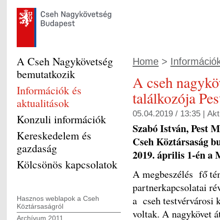
A Cseh Nagykövetség
Home
>
Információk
bemutatkozik
A cseh nagykö
Információk és
találkozója Pe
aktualitások
05.04.2019 / 13:35 |
Akt
Konzuli információk
Szabó István, Pest 
Kereskedelem és
Cseh Köztársaság bu
gazdaság
2019. április 1-én 
Kölcsönös kapcsolatok
A megbeszélés fő té
partnerkapcsolatai rév
a cseh testvérvárosi 
Hasznos weblapok a Cseh
Köztársaságról
voltak. A nagykövet 
Archívum 2011