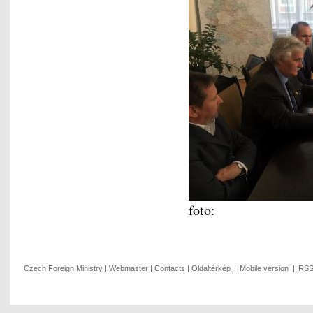
foto:
Czech Foreign Ministry
|
Webmaster
|
Contacts
|
Oldaltérkép
|
Mobile version
|
RS