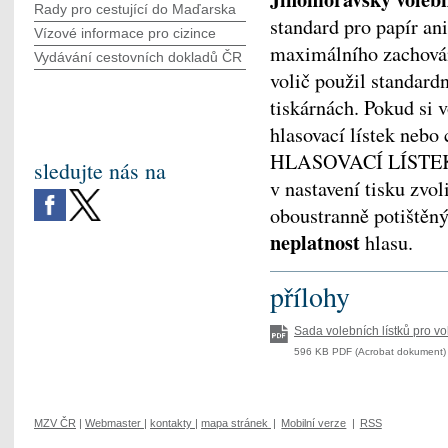
Rady pro cestující do Maďarska
standard pro papír ani
Vízové informace pro cizince
maximálního zachování
Vydávání cestovních dokladů ČR
volič použil standardn
tiskárnách. Pokud si v
hlasovací lístek nebo 
HLASOVACÍ LÍSTE
sledujte nás na
v nastavení tisku zvol
oboustranně potištěn
neplatnost
hlasu.
přílohy
Sada volebních lístků pro vo
596 KB PDF (Acrobat dokument) 
MZV ČR
|
Webmaster
|
kontakty
|
mapa stránek
|
Mobilní verze
|
RSS