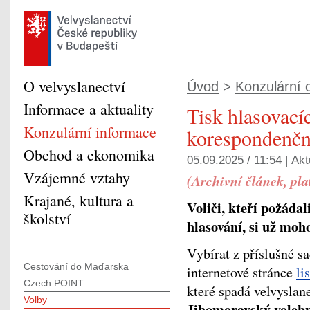
O velvyslanectví
Úvod
>
Konzulární o
Informace a aktuality
Tisk hlasovacíc
Konzulární informace
korespondenčn
Obchod a ekonomika
05.09.2025 / 11:54 |
Akt
Vzájemné vztahy
(Archivní článek, pl
Krajané, kultura a
Voliči, kteří požáda
školství
hlasování, si už moh
Vybírat z příslušné s
Cestování do Maďarska
internetové stránce
li
Czech POINT
které spadá velvyslan
Volby
Jihomoravský voleb