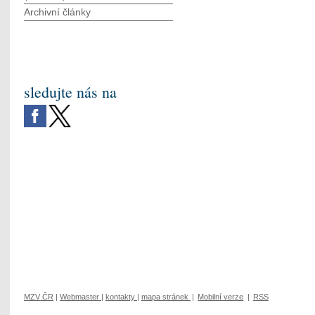
Archivní články
sledujte nás na
MZV ČR
|
Webmaster
|
kontakty
|
mapa stránek
|
Mobilní verze
|
RSS