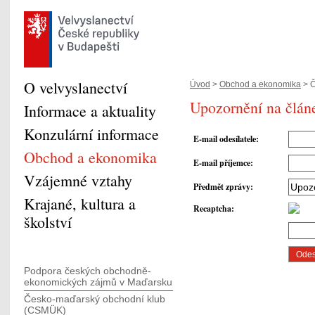
O velvyslanectví
Úvod
>
Obchod a ekonomika
> Č
Upozornění na článe
Informace a aktuality
Konzulární informace
E-mail odesílatele
:
Obchod a ekonomika
E-mail příjemce
:
Vzájemné vztahy
Předmět zprávy
:
Krajané, kultura a
Recaptcha
:
školství
Podpora českých obchodně-
ekonomických zájmů v Maďarsku
Česko-maďarský obchodní klub
(CSMÜK)