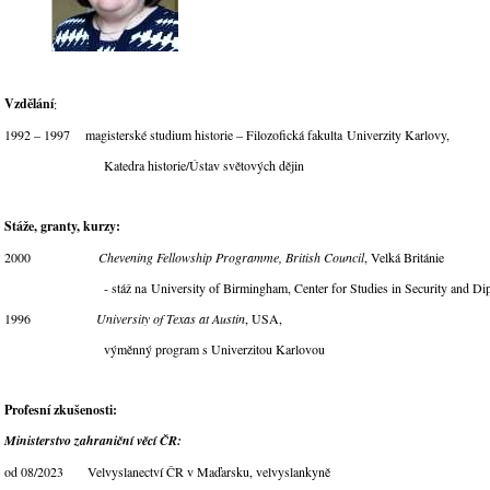
Vzdělání
:
1992 – 1997 magisterské studium historie – Filozofická fakulta Univerzity Karlovy,
Katedra historie/Ústav světových dějin
Stáže, granty, kurzy:
2000
Chevening Fellowship Programme, British Council
, Velká Británie
- stáž na University of Birmingham, Center for Studies in Security and Dip
1996
University of Texas at Austin
, USA,
výměnný program s Univerzitou Karlovou
Profesní zkušenosti:
Ministerstvo zahraniční věcí ČR:
od 08/2023 Velvyslanectví ČR v Maďarsku, velvyslankyně