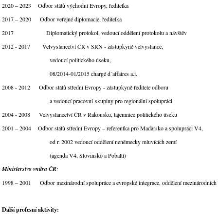
2020 – 2023 Odbor států východní Evropy, ředitelka
2017 – 2020 Odbor veřejné diplomacie, ředitelka
2017 Diplomatický protokol, vedoucí oddělení protokolu a návštěv
2012 - 2017 Velvyslanectví ČR v SRN - zástupkyně velvyslance,
vedoucí politického úseku,
08/2014-01/2015 chargé d´affaires a.i.
2008 - 2012 Odbor států střední Evropy - zástupkyně ředitele odboru
a vedoucí pracovní skupiny pro regionální spolupráci
2004 - 2008 Velvyslanectví ČR v Rakousku, tajemnice politického úseku
2001 – 2004 Odbor států střední Evropy – referentka pro Maďarsko a spolupráci V4,
od r. 2002 vedoucí oddělení neněmecky mluvících zemí
(agenda V4, Slovinsko a Pobaltí)
Ministerstvo vnitra ČR
:
1998 – 2001 Odbor mezinárodní spolupráce a evropské integrace, oddělení mezinárodních
Další profesní aktivity: