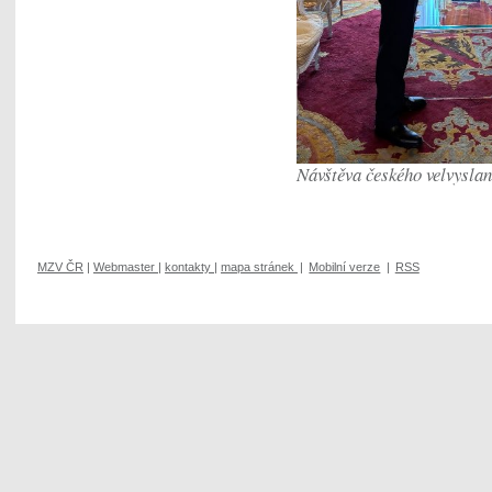
Návštěva českého velvysla
MZV ČR
|
Webmaster
|
kontakty
|
mapa stránek
|
Mobilní verze
|
RSS