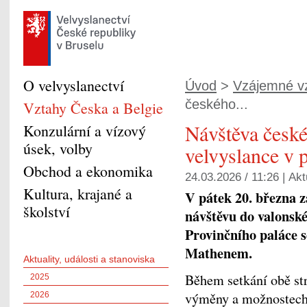
O velvyslanectví
Úvod
>
Vzájemné v
českého...
Vztahy Česka a Belgie
Návštěva česk
Konzulární a vízový
úsek, volby
velvyslance v 
Obchod a ekonomika
24.03.2026 / 11:26 |
Akt
Kultura, krajané a
V pátek 20. března z
školství
návštěvu do valonsk
Provinčního paláce 
Mathenem.
Aktuality, události a stanoviska
Během setkání obě st
2025
výměny a možnostech 
2026