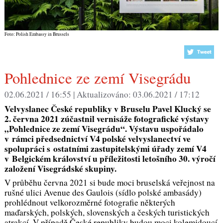
Foto: Polish Embassy in Brussels
Pohlednice ze zemí Visegrádu
02.06.2021 / 16:55 |
Aktualizováno:
03.06.2021 / 17:12
Velvyslanec
České
republiky
v
Bruselu
Pavel Klucký
se
2. června
2021
zúčastnil
vernisáže
fotografické
výstavy
„Pohlednice ze zemí Visegrádu“. Výstavu uspořádalo
v rámci předsednictví V4
polské velvyslanectví ve
spolupráci s ostatními zastupitelskými úřady zemí V4
v Belgickém království
u příležitosti letošního
30. výročí
založení Visegrádské skupiny.
V průběhu června 2021 si bude moci bruselská veřejnost na
rušné ulici Avenue des Gaulois (sídlo polské ambasády)
prohlédnout velkorozměrné fotografie některých
maďarských, polských, slovenských a českých turistických
atrakcí. V případě České republiky budou moci kolemjdoucí