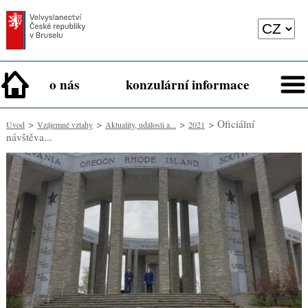
o nás
konzulární informace
>
>
>
> Oficiální
Úvod
Vzájemné vztahy
Aktuality, události a...
2021
návštěva...