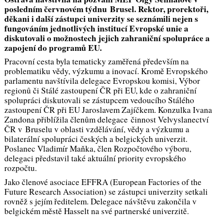
posledním červnovém týdnu Brusel. Rektor, prorektoři,
děkani i další zástupci univerzity se seznámili nejen s
fungováním jednotlivých institucí Evropské unie a
diskutovali o možnostech jejich zahraniční spolupráce a
zapojení do programů EU.
Pracovní cesta byla tematicky zaměřená především na
problematiku vědy, výzkumu a inovací. Kromě Evropského
parlamentu navštívila delegace Evropskou komisi, Výbor
regionů či Stálé zastoupení ČR při EU, kde o zahraniční
spolupráci diskutovali se zástupcem vedoucího Stálého
zastoupení ČR při EU Jaroslavem Zajíčkem. Konzulka Ivana
Zandona přiblížila členům delegace činnost Velvyslanectví
ČR v Bruselu v oblasti vzdělávání, vědy a výzkumu a
bilaterální spolupráci českých a belgických univerzit.
Poslanec Vladimír Maňka, člen Rozpočtového výboru,
delegaci představil také aktuální priority evropského
rozpočtu.
Jako členové asociace EFFRA (European Factories of the
Future Research Association) se zástupci univerzity setkali
rovněž s jejím ředitelem. Delegace návštěvu zakončila v
belgickém městě Hasselt na své partnerské univerzitě.