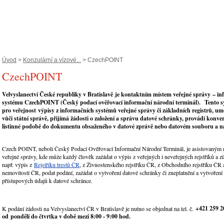
Úvod
>
Konzulární a vízové...
> CzechPOINT
CzechPOINT
Velvyslanectví České republiky v Bratislavě je kontaktním místem veřejné správy – i
systému CzechPOINT (Český podací ověřovací informační národní terminál). Tento s
pro veřejnost výpisy z informačních systémů veřejné správy či základních registrů, u
vůči státní správě, přijímá žádosti o založení a správu datové schránky, provádí konv
listinné podobě do dokumentu obsaženého v datové zprávě nebo datovém souboru a n
Czech POINT, neboli Český Podací Ověřovací Informační Národní Terminál, je asistovaným
veřejné správy, kde může každý člověk zažádat o výpis z veřejných i neveřejných rejstříků a z
např. výpis z
Rejstříku trestů ČR
, z Živnostenského rejstříku ČR, z Obchodního rejstříku ČR 
nemovitostí ČR, podat podání, zažádat o vytvoření datové schránky či zneplatnění a vytvořen
přístupových údajů k datové schránce.
+421 259 2
K podání žádosti na Velvyslanectví ČR v Bratislavě je nutno se objednat na tel. č.
od pondělí do čtvrtka v době mezi 8:00 - 9:00 hod.