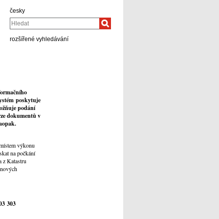
česky
Hledat
rozšířené vyhledávání
nformačního
ystém poskytuje
možňuje podání
erze dokumentů v
aopak.
 místem výkonu
ískat na počkání
a z Katastru
í nových
03 303