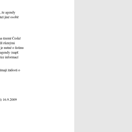
, že agendy
tel jiné osobě
 na území České
ídí různými
je nutné o listinu
 agendy (např.
více informací
ímají žádosti o
 16.9.2009