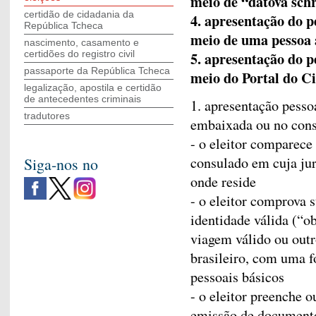
meio de “datová sch
certidão de cidadania da
4. apresentação do 
República Tcheca
meio de uma pessoa 
nascimento, casamento e
certidões do registro civil
5. apresentação do 
passaporte da República Tcheca
meio do Portal do C
legalização, apostila e certidão
de antecedentes criminais
1. apresentação pess
tradutores
embaixada ou no cons
- o eleitor comparec
consulado em cuja jur
Siga-nos no
onde reside
- o eleitor comprova 
identidade válida (“
viagem válido ou outr
brasileiro, com uma f
pessoais básicos
- o eleitor preenche o
emissão de documento