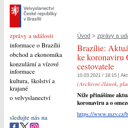
zprávy a události
Úvod
>
zprávy a udá
informace o Brazílii
Brazílie: Aktu
obchod a ekonomika
ke koronaviru
konzulární a vízové
cestovatele
informace
10.03.2021 / 18:15 |
Akt
kultura, školství a
(Archivní článek, pla
krajané
Níže přinášíme aktua
o velvyslanectví
koronaviru a o omeze
https://www.mzv.cz/br
sledujte nás na