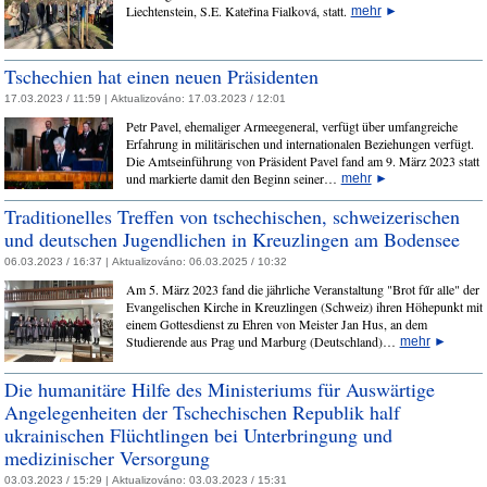
Liechtenstein, S.E. Kateřina Fialková, statt.
mehr
►
Tschechien hat einen neuen Präsidenten
17.03.2023 / 11:59 |
Aktualizováno:
17.03.2023 / 12:01
Petr Pavel, ehemaliger Armeegeneral, verfügt über umfangreiche
Erfahrung in militärischen und internationalen Beziehungen verfügt.
Die Amtseinführung von Präsident Pavel fand am 9. März 2023 statt
und markierte damit den Beginn seiner…
mehr
►
Traditionelles Treffen von tschechischen, schweizerischen
und deutschen Jugendlichen in Kreuzlingen am Bodensee
06.03.2023 / 16:37 |
Aktualizováno:
06.03.2025 / 10:32
Am 5. März 2023 fand die jährliche Veranstaltung "Brot fűr alle" der
Evangelischen Kirche in Kreuzlingen (Schweiz) ihren Höhepunkt mit
einem Gottesdienst zu Ehren von Meister Jan Hus, an dem
Studierende aus Prag und Marburg (Deutschland)…
mehr
►
Die humanitäre Hilfe des Ministeriums für Auswärtige
Angelegenheiten der Tschechischen Republik half
ukrainischen Flüchtlingen bei Unterbringung und
medizinischer Versorgung
03.03.2023 / 15:29 |
Aktualizováno:
03.03.2023 / 15:31