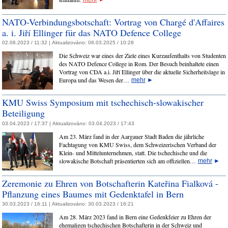
NATO-Verbindungsbotschaft: Vortrag von Chargé d'Affaires
a. i. Jiří Ellinger für das NATO Defence College
02.06.2023 / 11:32 |
Aktualizováno:
06.03.2025 / 10:28
Die Schweiz war eines der Ziele eines Kurzaufenthalts von Studenten
des NATO Defence College in Rom. Der Besuch beinhaltete einen
Vortrag von CDA a.i. Jiří Ellinger über die aktuelle Sicherheitslage in
Europa und das Wesen der…
mehr
►
KMU Swiss Symposium mit tschechisch-slowakischer
Beteiligung
03.04.2023 / 17:37 |
Aktualizováno:
03.04.2023 / 17:43
Am 23. März fand in der Aargauer Stadt Baden die jährliche
Fachtagung von KMU Swiss, dem Schweizerischen Verband der
Klein- und Mittelunternehmen, statt. Die tschechische und die
slowakische Botschaft präsentierten sich am offiziellen…
mehr
►
Zeremonie zu Ehren von Botschafterin Kateřina Fialková -
Pflanzung eines Baumes mit Gedenktafel in Bern
30.03.2023 / 16:11 |
Aktualizováno:
30.03.2023 / 16:21
Am 28. März 2023 fand in Bern eine Gedenkfeier zu Ehren der
ehemaligen tschechischen Botschafterin in der Schweiz und