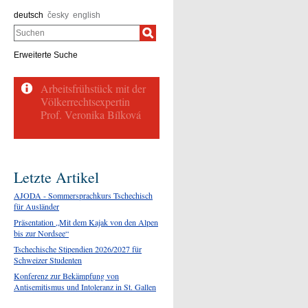
deutsch
česky
english
Suchen
Erweiterte Suche
Letzte Artikel
AJODA - Sommersprachkurs Tschechisch
für Ausländer
Präsentation „Mit dem Kajak von den Alpen
bis zur Nordsee“
Tschechische Stipendien 2026/2027 für
Schweizer Studenten
Konferenz zur Bekämpfung von
Antisemitismus und Intoleranz in St. Gallen