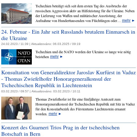
Tschechien beteiligt sich seit dem ersten Tag des Ausbruchs der
russischen Aggression aktiv an Hilfeleistung für die Ukraine. Neben
der Lieferung von Waffen und militärischer Ausrüstung, der
Aufnahme von Hunderttausenden von Flüchtlingen oder…
mehr
►
24. Februar - Ein Jahr seit Russlands brutalem Einmarsch in
die Ukraine
24.02.2023 / 11:39 |
Aktualizováno:
06.03.2025 / 09:19
Tschechien und die NATO werden der Ukraine so lange wie nötig
beistehen
mehr
►
Konsultation von Generaldirektor Jaroslav Kurfürst in Vaduz
- Thomas Zwiefelhofer Honorargeneralkonsul der
Tschechischen Republik in Liechtenstein
03.02.2023 / 09:57 |
Aktualizováno:
03.02.2023 / 10:11
Thomas Zwiefelhofer ist für eine fünfjährige Amtszeit zum
Honorargeneralkonsul der Tschechischen Republik mit Sitz in Vaduz
für den Konsularbezirk des Fürstentums Liechtenstein ernannt
worden.
mehr
►
Konzert des Guarneri Trios Prag in der tschechischen
Botschaft in Bern