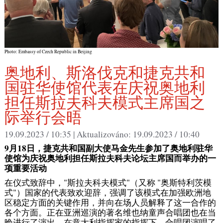
Photo: Embassy of Czech Republic in Beijing
奥地利、斯洛伐克和捷克共和
国驻华使馆代表在庆祝奥地利
担任斯拉夫科夫模式主席国之
际举行会晤
19.09.2023 / 10:35 |
Aktualizováno:
19.09.2023 / 10:40
9月18日，捷克共和国副大使马金先生参加了奥地利驻华
使馆为庆祝奥地利担任斯拉夫科夫论坛主席国而举办的一
项重要活动
在仪式致辞中，"斯拉夫科夫模式"（又称 "奥斯特利茨模
式"）国家的代表致欢迎辞，强调了该模式在加强欧洲地
区稳定方面的关键作用，并向在场人员解释了这一合作的
各个方面。正在亚洲巡演的著名维也纳童声合唱团也在当
晚进行了演出。在意大利指挥家的指挥下，合唱团演唱了