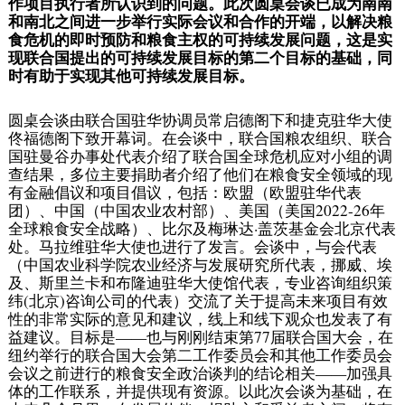
作项目执行者所认识到的问题。此次圆桌会谈已成为南南
和南北之间进一步举行实际会议和合作的开端，以解决粮
食危机的即时预防和粮食主权的可持续发展问题，这是实
现联合国提出的可持续发展目标的第二个目标的基础，同
时有助于实现其他可持续发展目标。
圆桌会谈由联合国驻华协调员常启德阁下和捷克驻华大使
佟福德阁下致开幕词。在会谈中，联合国粮农组织、联合
国驻曼谷办事处代表介绍了联合国全球危机应对小组的调
查结果，多位主要捐助者介绍了他们在粮食安全领域的现
有金融倡议和项目倡议，包括：欧盟（欧盟驻华代表
团）、中国（中国农业农村部）、美国（美国2022-26年
全球粮食安全战略）、比尔及梅琳达·盖茨基金会北京代表
处。马拉维驻华大使也进行了发言。会谈中，与会代表
（中国农业科学院农业经济与发展研究所代表，挪威、埃
及、斯里兰卡和布隆迪驻华大使馆代表，专业咨询组织策
纬(北京)咨询公司的代表）交流了关于提高未来项目有效
性的非常实际的意见和建议，线上和线下观众也发表了有
益建议。目标是——也与刚刚结束第77届联合国大会，在
纽约举行的联合国大会第二工作委员会和其他工作委员会
会议之前进行的粮食安全政治谈判的结论相关——加强具
体的工作联系，并提供现有资源。以此次会谈为基础，在