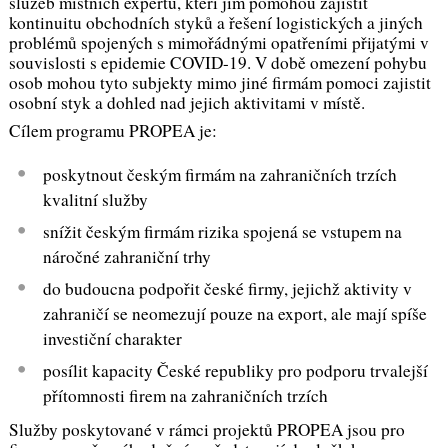
služeb místních expertů, kteří jim pomohou zajistit
kontinuitu obchodních styků a řešení logistických a jiných
problémů spojených s mimořádnými opatřeními přijatými v
souvislosti s epidemie COVID-19. V době omezení pohybu
osob mohou tyto subjekty mimo jiné firmám pomoci zajistit
osobní styk a dohled nad jejich aktivitami v místě.
Cílem programu PROPEA je:
poskytnout českým firmám na zahraničních trzích
kvalitní služby
snížit českým firmám rizika spojená se vstupem na
náročné zahraniční trhy
do budoucna podpořit české firmy, jejichž aktivity v
zahraničí se neomezují pouze na export, ale mají spíše
investiční charakter
posílit kapacity České republiky pro podporu trvalejší
přítomnosti firem na zahraničních trzích
Služby poskytované v rámci projektů PROPEA jsou pro