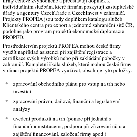
firmy cenově zvýhodněné a představují doplněk k
individuálním službám, které firmám poskytují zastupitelské
úřady a agentury CzechTrade a CzechInvest v zahraničí.
Projekty PROPEA jsou tedy doplňkem katalogu služeb
Klientského centra pro export a jednotné zahraniční sítě ČR,
podobně jako program projektů ekonomické diplomacie
PROPED.
Prostřednictvím projektů PROPEA mohou české firmy
využít například asistenci při zajištění registrace a
certifikace svých výrobků nebo při zakládání pobočky v
zahraničí. Kompletní škála služeb, které mohou české firmy
v rámci projektů PROPEA využívat, obsahuje tyto položky:
zpracování obchodního plánu pro vstup na trh nebo
investici
zpracování právní, daňové, finanční a legislativní
analýzy
uvedení produktů na trh (pomoc při jednání s
finančními institucemi, podpora při zřizování účtu a
zajištění financování, založení firmy apod.)