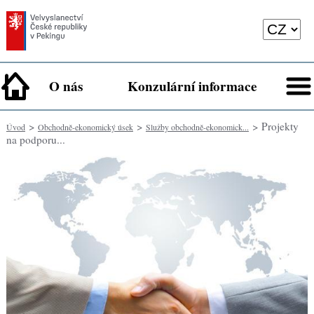
O nás
Konzulární informace
>
>
> Projekty
Úvod
Obchodně-ekonomický úsek
Služby obchodně-ekonomick...
na podporu...