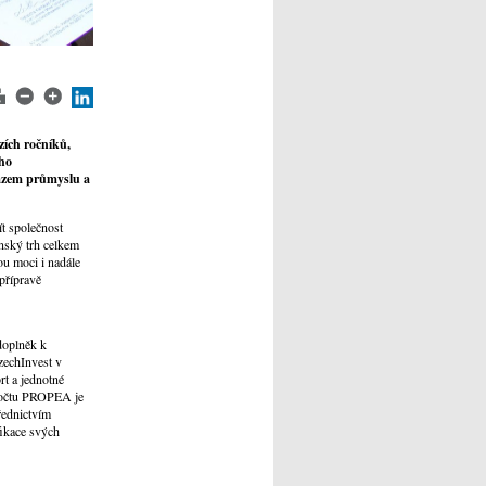
zích ročníků,
ého
azem průmyslu a
t společnost
nský trh celkem
ou moci i nadále
přípravě
doplněk k
zechInvest v
t a jednotné
počtu PROPEA je
řednictvím
fikace svých