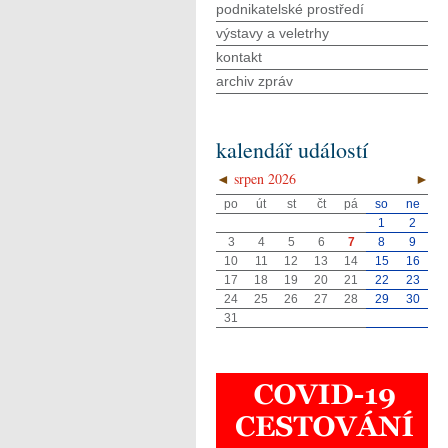
podnikatelské prostředí
výstavy a veletrhy
kontakt
archiv zpráv
kalendář událostí
◄
srpen 2026
►
po
út
st
čt
pá
so
ne
1
2
3
4
5
6
7
8
9
10
11
12
13
14
15
16
17
18
19
20
21
22
23
24
25
26
27
28
29
30
31