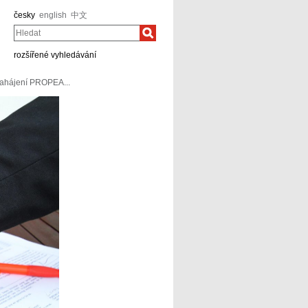
česky
english
中文
Hledat
rozšířené vyhledávání
 zahájení PROPEA...