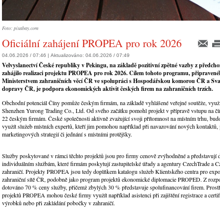
Foto: pixabay.com
Oficiální zahájení PROPEA pro rok 2026
04.06.2026 / 07:46 |
Aktualizováno:
04.06.2026 / 07:49
Velvyslanectví České republiky v Pekingu, na základě pozitivní zpětné vazby z předcho
zahájilo realizaci projektu PROPEA pro rok 2026. Cílem tohoto programu, připraven
Ministerstvem zahraničních věcí ČR ve spolupráci s Hospodářskou komorou ČR a Sv
dopravy ČR, je podpora ekonomických aktivit českých firem na zahraničních trzích.
Obchodní potenciál Číny pomůže českým firmám, na základě vyhlášené veřejné soutěže, využí
Shenzhen Yurong Trading Co., Ltd. Od svého začátku pomohl projekt v přípravě vstupu na čí
22 českým firmám. České společnosti aktivně zvažující svoji přítomnost na místním trhu, bud
využít služeb místních expertů, kteří jim pomohou například při navazování nových kontaktů, 
marketingových strategií či jednání s místními protějšky.
Služby poskytované v rámci těchto projektů jsou pro firmy cenově zvýhodněné a představují 
individuálním službám, které firmám poskytují zastupitelské úřady a agentury CzechTrade a C
zahraničí. Projekty PROPEA jsou tedy doplňkem katalogu služeb Klientského centra pro expor
zahraniční sítě ČR, podobně jako program projektů ekonomické diplomacie PROPED. Z roz
dotováno 70 % ceny služby, přičemž zbylých 30 % představuje spolufinancování firem. Prost
projektů PROPEA mohou české firmy využít například asistenci při zajištění registrace a certi
výrobků nebo při zakládání pobočky v zahraničí.