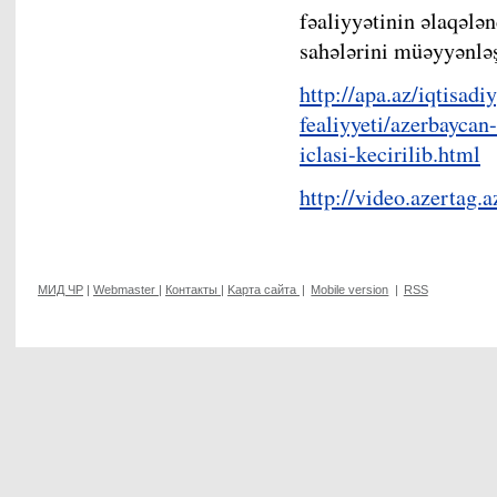
fəaliyyətinin əlaqələ
sahələrini müəyyənləş
http://apa.az/iqtisadi
fealiyyeti/azerbaycan
iclasi-kecirilib.html
http://video.azertag.
МИД ЧР
|
Webmaster
|
Контакты
|
Kарта сайта
|
Mobile version
|
RSS