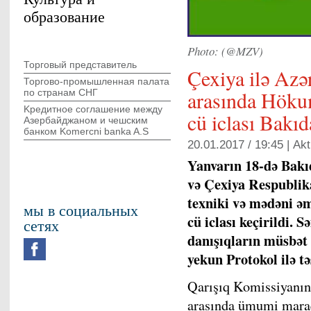
образование
Photo: (@MZV)
Торговый представитель
Çexiya ilə Azə
Торгово-промышленная палата
arasında Hökum
по странам СНГ
Kредитное соглашение между
cü iclası Bakıd
Азербайджаном и чешским
банком Komercni banka A.S
20.01.2017 / 19:45 |
Akt
Yanvarın 18-də Bak
və Çexiya Respublika
texniki və mədəni ə
мы в социальных
cü iclası keçirildi.
сетях
danışıqların müsbət 
yekun Protokol ilə t
Qarışıq Komissiyanın 
arasında ümumi maraq