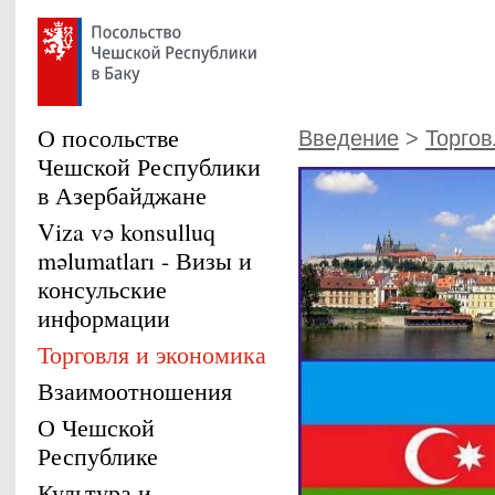
О посольстве
Введение
>
Торгов
Чешской Республики
в Азербайджане
Viza və konsulluq
məlumatları - Визы и
консульские
информации
Торговля и экономика
Взаимоотношения
О Чешской
Республике
Культура и