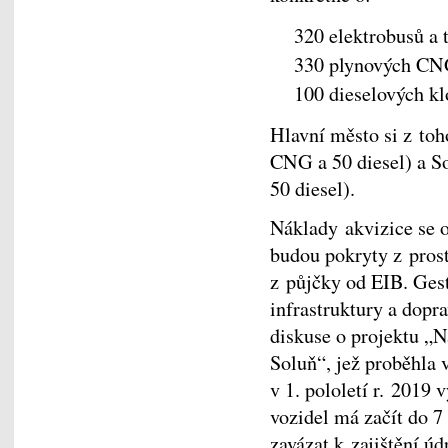
320 elektrobusů a 
330 plynových CN
100 dieselových k
Hlavní město si z toh
CNG a 50 diesel) a S
50 diesel).
Náklady akvizice se 
budou pokryty z pros
z půjčky od EIB. Ges
infrastruktury a dopr
diskuse o projektu „
Soluň“, jež proběhla 
v 1. pololetí r. 2019
vozidel má začít do 
zavázat k zajištění ú