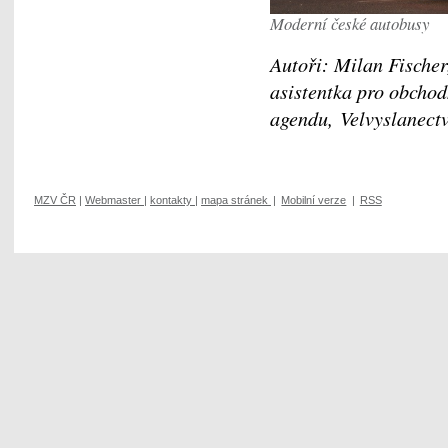
Moderní české autobusy
Autoři: Milan Fischer
asistentka pro obchod
agendu, Velvyslanec
MZV ČR
|
Webmaster
|
kontakty
|
mapa stránek
|
Mobilní verze
|
RSS