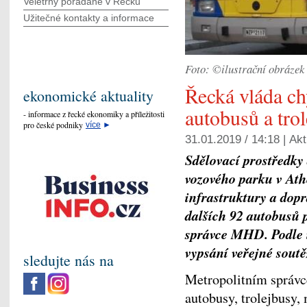
Veletrhy pořádané v Řecku
Užitečné kontakty a informace
Foto: ©ilustrační obrázek 
Řecká vláda c
ekonomické aktuality
autobusů a tro
- informace z řecké ekonomiky a příležitosti
pro české podniky
více
►
31.01.2019 / 14:18 |
Akt
Sdělovací prostředky
vozového parku v Ath
infrastruktury a dop
dalších 92 autobusů 
správce MHD. Podle i
vypsání veřejné soutěž
sledujte nás na
Metropolitním správ
autobusy, trolejbusy, 