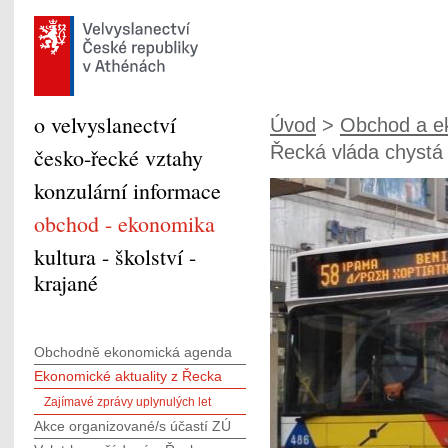
o velvyslanectví
Úvod
>
Obchod a e
Řecká vláda chystá 
česko-řecké vztahy
konzulární informace
obchod - ekonomika
kultura - školství -
krajané
Obchodně ekonomická agenda
Ekonomické aktuality z Řecka
Zajímavé zprávy uplynulých let
Akce organizované/s účastí ZÚ