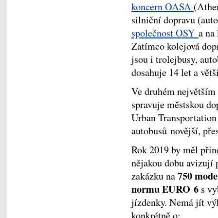
koncern OASA
(Athe
silniční dopravu (aut
společnost OSY
a na
Zatímco kolejová dopr
jsou i trolejbusy, au
dosahuje 14 let a větš
Ve druhém největším 
spravuje městskou d
Urban Transportation 
autobusů novější, pře
Rok 2019 by měl přiné
nějakou dobu avizují p
750 moder
zakázku na
normu EURO 6
s vy
jízdenky. Nemá jít vý
konkrétně o: