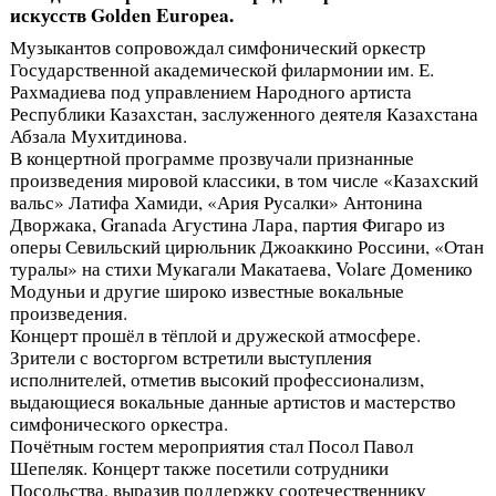
искусств Golden Europea.
Музыкантов сопровождал симфонический оркестр
Государственной академической филармонии им. Е.
Рахмадиева под управлением Народного артиста
Республики Казахстан, заслуженного деятеля Казахстана
Абзала Мухитдинова.
В концертной программе прозвучали признанные
произведения мировой классики, в том числе «Казахский
вальс» Латифа Хамиди, «Ария Русалки» Антонина
Дворжака, Granada Агустина Лара, партия Фигаро из
оперы Севильский цирюльник Джоаккино Россини, «Отан
туралы» на стихи Мукагали Макатаева, Volare Доменико
Модуньи и другие широко известные вокальные
произведения.
Концерт прошёл в тёплой и дружеской атмосфере.
Зрители с восторгом встретили выступления
исполнителей, отметив высокий профессионализм,
выдающиеся вокальные данные артистов и мастерство
симфонического оркестра.
Почётным гостем мероприятия стал Посол Павол
Шепеляк. Концерт также посетили сотрудники
Посольства, выразив поддержку соотечественнику