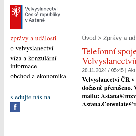
zprávy a události
Úvod
>
Zprávy a udá
o velvyslanectví
Telefonní spoje
víza a konzulární
Velvyslanectv
informace
28.11.2024 / 05:45 |
Akt
obchod a ekonomika
Velvyslanectví ČR v 
dočasně přerušeno. V
mailu: Astana@mzv.
sledujte nás na
Astana.Consulate@m