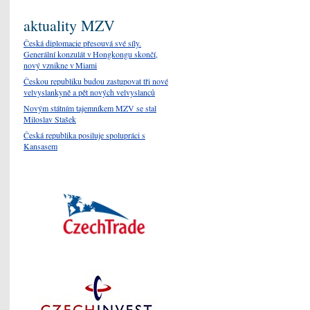
aktuality MZV
Česká diplomacie přesouvá své síly.
Generální konzulát v Hongkongu skončí,
nový vznikne v Miami
Českou republiku budou zastupovat tři nové
velvyslankyně a pět nových velvyslanců
Novým státním tajemníkem MZV se stal
Miloslav Stašek
Česká republika posiluje spolupráci s
Kansasem