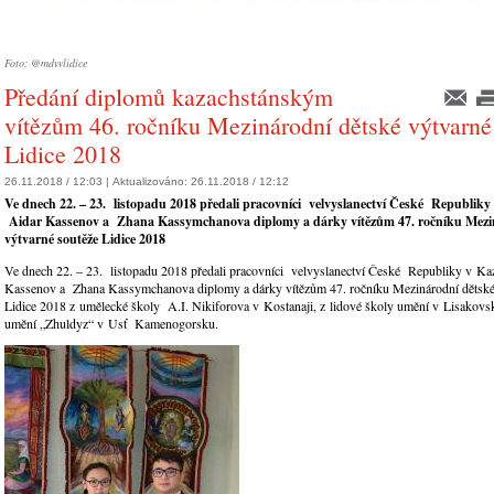
Foto: @mdvvlidice
Předání diplomů kazachstánským
vítězům 46. ročníku Mezinárodní dětské výtvarné
Lidice 2018
26.11.2018 / 12:03 |
Aktualizováno:
26.11.2018 / 12:12
Ve dnech 22. – 23. listopadu 2018 předali pracovníci velvyslanectví České Republik
Aidar Kassenov a Zhana Kassymchanova diplomy a dárky vítězům 47. ročníku Mezi
výtvarné soutěže Lidice 2018
Ve dnech 22. – 23. listopadu 2018 předali pracovníci velvyslanectví České Republiky v K
Kassenov a Zhana Kassymchanova diplomy a dárky vítězům 47. ročníku Mezinárodní dětské
Lidice 2018 z umělecké školy A.I. Nikiforova v Kostanaji, z lidové školy umění v Lisakovs
umění „Zhuldyz“ v Usť Kamenogorsku.