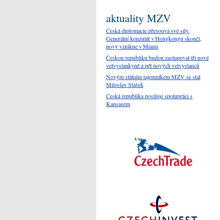
aktuality MZV
Česká diplomacie přesouvá své síly.
Generální konzulát v Hongkongu skončí,
nový vznikne v Miami
Českou republiku budou zastupovat tři nové
velvyslankyně a pět nových velvyslanců
Novým státním tajemníkem MZV se stal
Miloslav Stašek
Česká republika posiluje spolupráci s
Kansasem