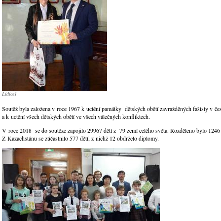
Lidice1
Soutěž byla založena v roce 1967 k uctění památky dětských obětí zavražděných fašisty v č
a k uctění všech dětských obětí ve všech válečných konfliktech.
V roce 2018 se do soutěže zapojilo 29967 dětí z 79 zemí celého světa. Rozděleno bylo 1246
Z Kazachstánu se zúčastnilo 577 dětí, z nichž 12 obdrželo diplomy.