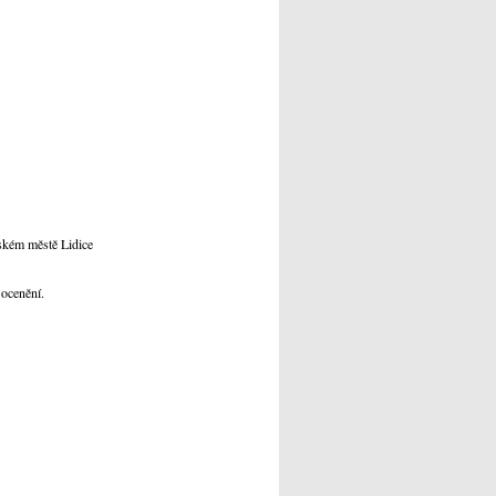
eském městě Lidice
 ocenění.