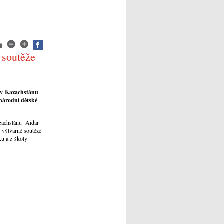
 soutěže
y v Kazachstánu
národní dětské
azachstánu Aidar
 výtvarné soutěže
ku a z školy