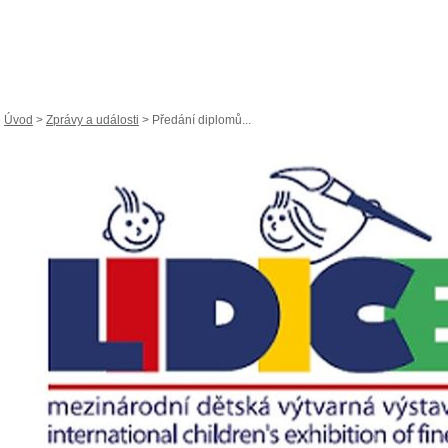
Úvod
>
Zprávy a události
> Předání diplomů...