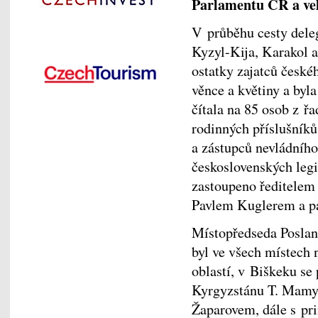
Parlamentu ČR a vel
V průběhu cesty dele
Kyzyl-Kija, Karakol a
ostatky zajatců české
věnce a květiny a byl
čítala na 85 osob z ř
rodinných příslušníků
a zástupců nevládního 
československých legi
zastoupeno ředitelem
Pavlem Kuglerem a p
Místopředseda Posla
byl ve všech místech 
oblastí, v Biškeku se
Kyrgyzstánu T. Mamy
Žaparovem, dále s p