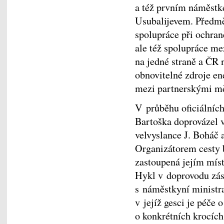
a též prvním náměstk
Usubalijevem. Předmě
spolupráce při ochran
ale též spolupráce m
na jedné straně a ČR 
obnovitelné zdroje en
mezi partnerskými mě
V průběhu oficiálníc
Bartoška doprovázel v
velvyslance J. Boháč
Organizátorem cesty 
zastoupená jejím mís
Hykl v doprovodu zás
s náměstkyní ministr
v jejíž gesci je péče
o konkrétních krocích