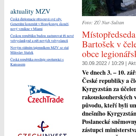
aktuality MZV
Česká diplomacie přesouvá své síly.
Foto: ZÚ Nur-Sultan
Generální konzulát v Hongkongu skončí,
nový vznikne v Miami
Místopředseda
Českou republiku budou zastupovat tři nové
Bartošek v čel
velvyslankyně a pět nových velvyslanců
Novým státním tajemníkem MZV se stal
obce legionářs
Miloslav Stašek
Česká republika posiluje spolupráci s
30.09.2022 / 10:29 |
Akt
Kansasem
Ve dnech 3. – 10. zá
České republiky a čl
Kyrgyzstán za účele
rakouskouherských v
původu, kteří byli u
dnešního Kyrgyzstán
Poslanecké sněmovny
zástupci ministerstv