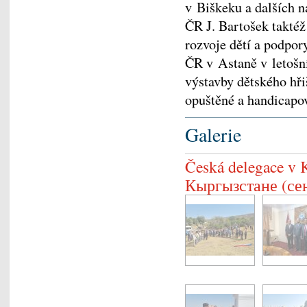
v Biškeku a dalších 
ČR J. Bartošek taktéž 
rozvoje dětí a podpor
ČR v Astaně v letošní
výstavby dětského hři
opuštěné a handicapov
Galerie
Česká delegace v 
Кыргызстане (се