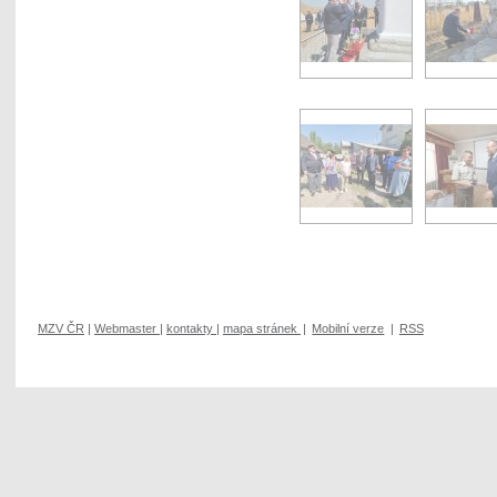
MZV ČR
|
Webmaster
|
kontakty
|
mapa stránek
|
Mobilní verze
|
RSS