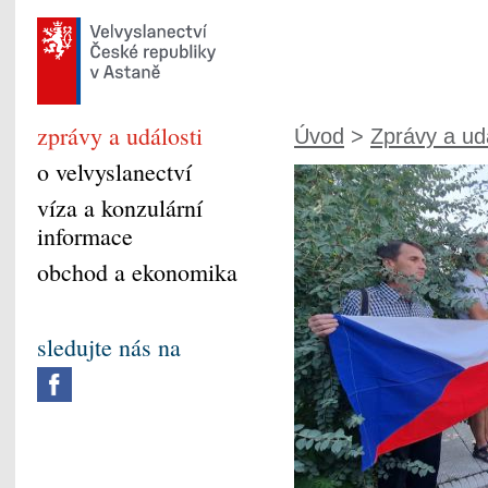
zprávy a události
Úvod
>
Zprávy a udá
o velvyslanectví
víza a konzulární
informace
obchod a ekonomika
sledujte nás na