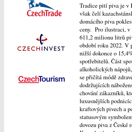
Tradice pití piva je 
však čelí kazachstáns
domácího piva poklesu
ceny. Pro ilustraci, 
611,2 milionu litrů p
období roku 2022. V 
nižší dokonce o 15,4
spotřebitelů. Část spot
alkoholických nápojů, 
se přičítá módě zdravé
dodržujících nábožen
chování zákazníků, kte
luxusnějších podnicí
kraftových pivech a po
statusovým symbolem. 
dovozu piva z České r