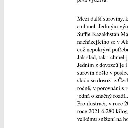
Mezi další suroviny, k
a chmel. Jediným výr
Suffle Kazakhstan Mal
nacházejícího se v Alm
což nepokrývá potřeb
Jak slad, tak i chmel
Jedním z dovozců je i
surovin došlo v posle
sladu se dovoz z Čes
ročně, v porovnání s 
jedná o značný rozdíl
Pro ilustraci, v roce
roce 2021 6 280 kilog
velkému snížení na h