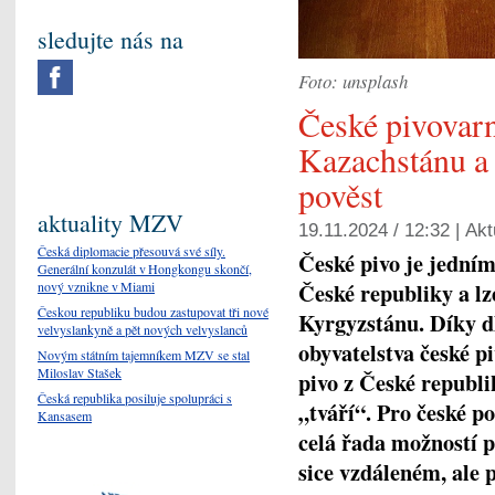
sledujte nás na
Foto: unsplash
České pivovarn
Kazachstánu a
pověst
aktuality MZV
19.11.2024 / 12:32 |
Akt
Česká diplomacie přesouvá své síly.
České pivo je jední
Generální konzulát v Hongkongu skončí,
České republiky a lz
nový vznikne v Miami
Českou republiku budou zastupovat tři nové
Kyrgyzstánu. Díky dl
velvyslankyně a pět nových velvyslanců
obyvatelstva české p
Novým státním tajemníkem MZV se stal
Miloslav Stašek
pivo z České republik
Česká republika posiluje spolupráci s
„tváří“. Pro české po
Kansasem
celá řada možností p
sice vzdáleném, ale 