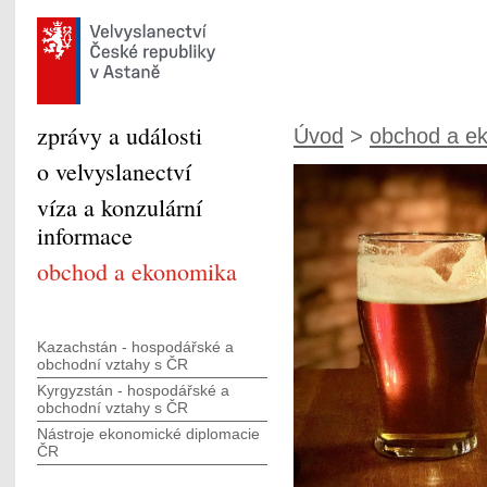
zprávy a události
Úvod
>
obchod a e
o velvyslanectví
víza a konzulární
informace
obchod a ekonomika
Kazachstán - hospodářské a
obchodní vztahy s ČR
Kyrgyzstán - hospodářské a
obchodní vztahy s ČR
Nástroje ekonomické diplomacie
ČR