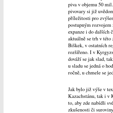
piva v objemu 50 mil.
pivovary si již uvědo
příležitosti pro zvýš
postupným rozvojem z
expanze i do dalších č
aktuálně se trh v tét
Biškek, v ostatních re
rozšířeno. I v Kyrgyz
dováží se jak slad, t
u sladu se jedná o ho
ročně, u chmele se je
Jak bylo již výše v te
Kazachstánu, tak i v 
to, aby zde nabídli s
zkušenosti či surovin