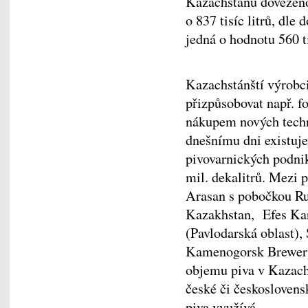
Kazachstánu dovezeno 
o 837 tisíc litrů, dle
jedná o hodnotu 560 ti
Kazachstánští výrobci 
přizpůsobovat např. 
nákupem nových techno
dnešnímu dni existuje
pivovarnických podnik
mil. dekalitrů. Mezi 
Arasan s pobočkou Ru
Kazakhstan, Efes Kar
(Pavlodarská oblast),
Kamenogorsk Brewery,
objemu piva v Kazachs
české či českoslovens
piva využívá.