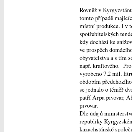
Rovněž v Kyrgyzstánu
tomto případě mající
místní produkce. I v 
spotřebitelských tende
kdy dochází ke snižov
ve prospěch domácího
obyvatelstva a s tím 
např. kraftového. Pro 
vyrobeno 7,2 mil. lit
obdobím předchozího r
se jednalo o téměř dv
patří Arpa pivovar, A
pivovar.
Dle údajů ministerst
republiky Kyrgyzském
kazachstánské společn