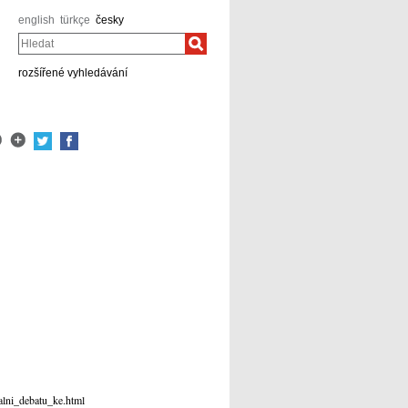
english
türkçe
česky
Hledat
rozšířené vyhledávání
ualni_debatu_ke.html