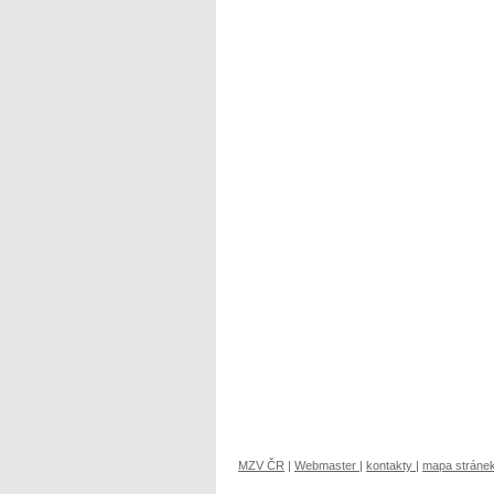
MZV ČR
|
Webmaster
|
kontakty
|
mapa stráne