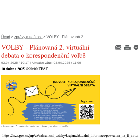
Úvod
>
zprávy a události
> VOLBY - Plánovaná 2....
VOLBY - Plánovaná 2. virtuální
debata o korespondenční volbě
03.04.2025 / 10:17 |
Aktualizováno:
03.04.2025 / 11:06
10 dubna 2025 @20:00 EEST
Plánovaná 2. virtuální debata o korespondenční volbě
https://mzv.gov.cz/jnp/cz/zahranicni_vztahy/krajane/aktualni_informace/pozvanka_na_ii_virt